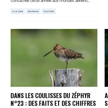
consacrée cette année aux mondes aériens
...
A LA UNE
ANIMAUX
CULTURE
DANS LES COULISSES DU ZÉPHYR
A
N°23 : DES FAITS ET DES CHIFFRES
S