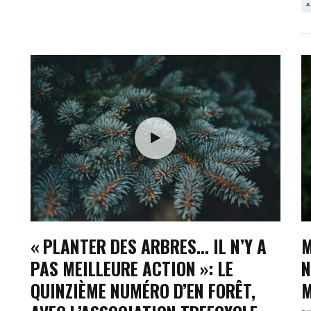
A
« PLANTER DES ARBRES… IL N’Y A
M
PAS MEILLEURE ACTION »: LE
N
QUINZIÈME NUMÉRO D’EN FORÊT,
M