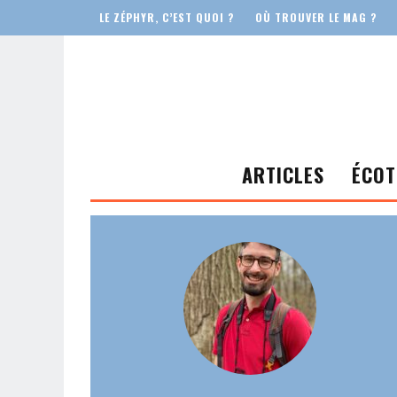
LE ZÉPHYR, C’EST QUOI ?
OÙ TROUVER LE MAG ?
ARTICLES
ÉCOT