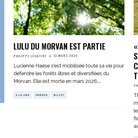
LULU DU MORVAN EST PARTIE
«
S
13 MARS 2026
PHILIPPE LESAFFRE
C
Lucienne Haèse s'est mobilisée toute sa vie pour
T
défendre les forêts libres et diversifiées du
Morvan. Elle est morte en mars 2026.
...
PH
T
A LA UNE
ARBRES
BILLET
m
le
f
a