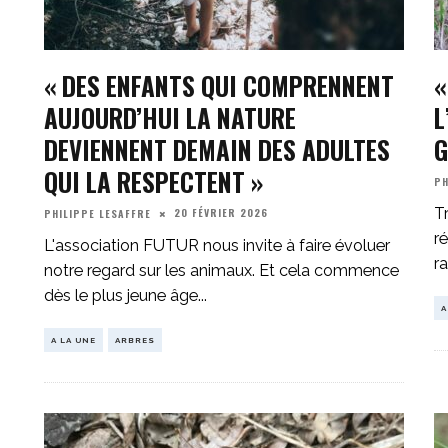
« DES ENFANTS QUI COMPRENNENT
«
AUJOURD’HUI LA NATURE
L
DEVIENNENT DEMAIN DES ADULTES
G
QUI LA RESPECTENT »
PH
T
20 FÉVRIER 2026
PHILIPPE LESAFFRE
ré
L'association FUTUR nous invite à faire évoluer
r
notre regard sur les animaux. Et cela commence
dès le plus jeune âge
...
A
A LA UNE
ARBRES