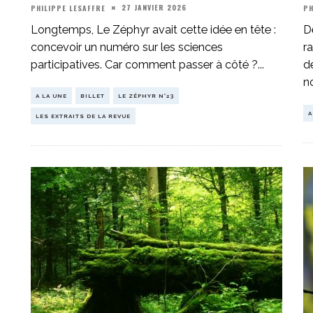
27 JANVIER 2026
PHILIPPE LESAFFRE
PH
Longtemps, Le Zéphyr avait cette idée en tête :
D
concevoir un numéro sur les sciences
r
participatives. Car comment passer à côté ?
...
d
n
A LA UNE
BILLET
LE ZÉPHYR N°23
A
LES EXTRAITS DE LA REVUE