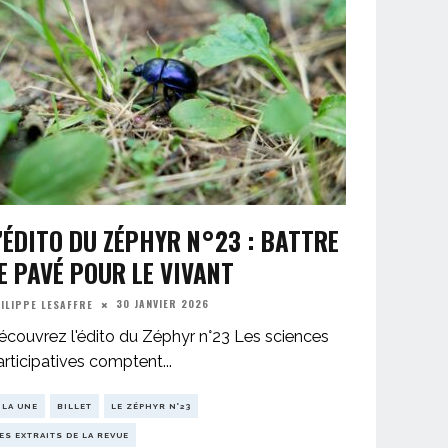
’ÉDITO DU ZÉPHYR N°23 : BATTRE
E PAVÉ POUR LE VIVANT
30 JANVIER 2026
ILIPPE LESAFFRE
écouvrez l'édito du Zéphyr n°23 Les sciences
articipatives comptent
...
 LA UNE
BILLET
LE ZÉPHYR N°23
ES EXTRAITS DE LA REVUE