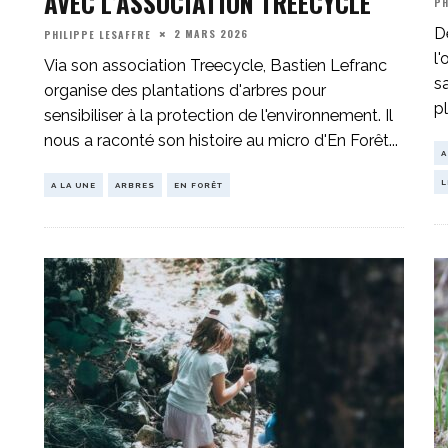
AVEC L’ASSOCIATION TREECYCLE
PH
D
2 MARS 2026
PHILIPPE LESAFFRE
l'
Via son association Treecycle, Bastien Lefranc
s
organise des plantations d'arbres pour
p
sensibiliser à la protection de l'environnement. Il
nous a raconté son histoire au micro d'En Forêt
...
A
L
A LA UNE
ARBRES
EN FORÊT