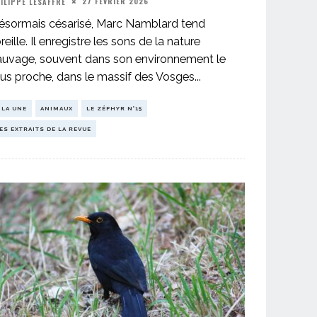
27 FÉVRIER 2026
ILIPPE LESAFFRE
ésormais césarisé, Marc Namblard tend
oreille. Il enregistre les sons de la nature
auvage, souvent dans son environnement le
lus proche, dans le massif des Vosges
...
 LA UNE
ANIMAUX
LE ZÉPHYR N°15
ES EXTRAITS DE LA REVUE