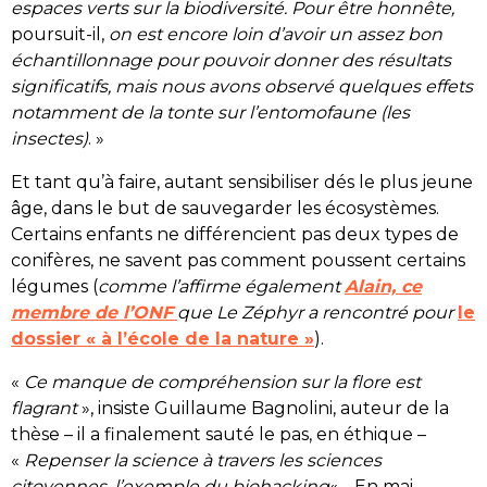
espaces verts sur la biodiversité. Pour être honnête,
poursuit-il,
on est encore loin d’avoir un assez bon
échantillonnage pour pouvoir donner des résultats
significatifs, mais nous avons observé quelques effets
notamment de la tonte sur l’entomofaune (les
insectes)
. »
Et tant qu’à faire, autant sensibiliser dés le plus jeune
âge, dans le but de sauvegarder les écosystèmes.
Certains enfants ne différencient pas deux types de
conifères, ne savent pas comment poussent certains
légumes (
comme l’affirme également
Alain, ce
membre de l’ONF
que
Le Zéphyr
a rencontré pour
le
dossier « à l’école de la nature »
).
«
Ce manque de compréhension sur la flore est
flagrant
», insiste Guillaume Bagnolini, auteur de la
thèse – il a finalement sauté le pas, en éthique –
«
Repenser la science à travers les sciences
citoyennes, l’exemple du biohacking
« . En mai