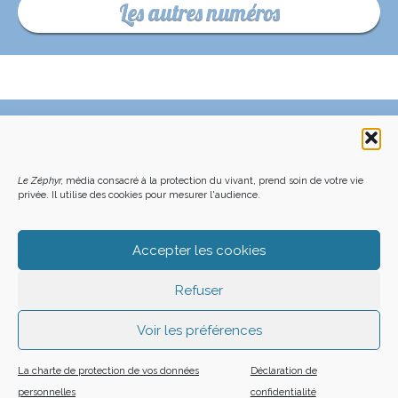
Les autres numéros
C’EST QUOI LE ZÉPHYR ?
FAQ – POURQUOI ET COMMENT NOUS SOUTENIR
NOUS CONTACTER
FAITES UN DON DÉDUCTIBLE D’IMPÔT
Le Zéphyr,
média consacré à la protection du vivant, prend soin de votre vie
ACHETER LE DERNIER NUMÉRO
PODCAST EN FORÊT
OÙ NOUS TROUVER
NEWSLETTER
privée. Il utilise des cookies pour mesurer l'audience.
ON SOUTIENT LES MÉDIAS INDÉ
CHARTE DÉONTOLOGIQUE
MENTIONS LÉGALES
CGU – CGV
PLAN DU SITE
Z LE ZÉPHYR - 2026
Accepter les cookies
Refuser
Voir les préférences
La charte de protection de vos données
Déclaration de
personnelles
confidentialité