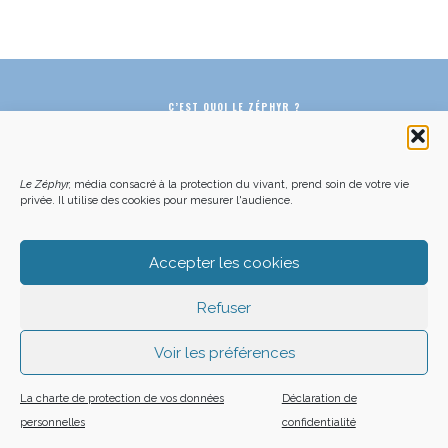
C’EST QUOI LE ZÉPHYR ?
FAQ – POURQUOI ET COMMENT NOUS SOUTENIR
NOUS CONTACTER
FAITES UN DON DÉDUCTIBLE D’IMPÔT
ACHETER LE DERNIER NUMÉRO
PODCAST EN FORÊT
OÙ NOUS TROUVER
NEWSLETTER
ON SOUTIENT LES MÉDIAS INDÉ
CHARTE DÉONTOLOGIQUE
Le Zéphyr,
média consacré à la protection du vivant, prend soin de votre vie
MENTIONS LÉGALES
CGU – CGV
PLAN DU SITE
privée. Il utilise des cookies pour mesurer l'audience.
Z LE ZÉPHYR - 2026
Accepter les cookies
Refuser
Voir les préférences
La charte de protection de vos données
Déclaration de
personnelles
confidentialité