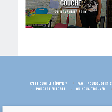
COUCHE
28 NOVEMBRE 2019
C’EST QUOI LE ZÉPHYR ?
FAQ – POURQUOI ET 
PODCAST EN FORÊT
OÙ NOUS TROUVER