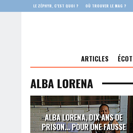
LE ZÉPHYR, C’EST QUOI ?
OÙ TROUVER LE MAG ?
ARTICLES
ÉCOT
ALBA LORENA
ALBA LORENA, DIX ANS DE
PRISON… POUR UNE FAUSSE