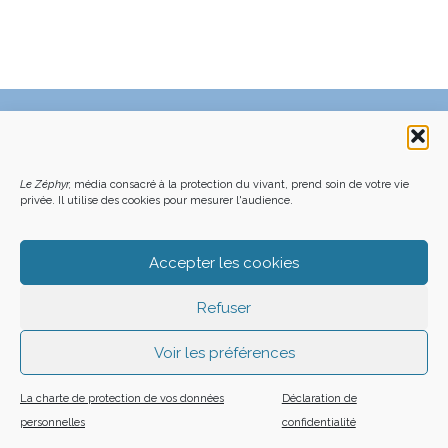
C’EST QUOI LE ZÉPHYR ?
FAQ – POURQUOI ET COMMENT NOUS SOUTENIR
NOUS CONTACTER
FAITES UN DON DÉDUCTIBLE D’IMPÔT
ACHETER LE DERNIER NUMÉRO
PODCAST EN FORÊT
Le Zéphyr,
média consacré à la protection du vivant, prend soin de votre vie
OÙ NOUS TROUVER
NEWSLETTER
privée. Il utilise des cookies pour mesurer l'audience.
ON SOUTIENT LES MÉDIAS INDÉ
CHARTE DÉONTOLOGIQUE
MENTIONS LÉGALES
CGU – CGV
PLAN DU SITE
Z LE ZÉPHYR - 2026
Accepter les cookies
Refuser
Voir les préférences
La charte de protection de vos données
Déclaration de
personnelles
confidentialité