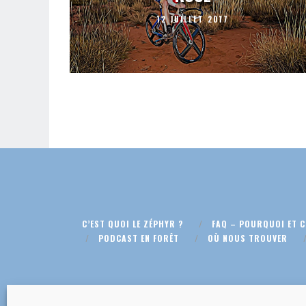
12 JUILLET 2017
C’EST QUOI LE ZÉPHYR ?
FAQ – POURQUOI ET 
PODCAST EN FORÊT
OÙ NOUS TROUVER