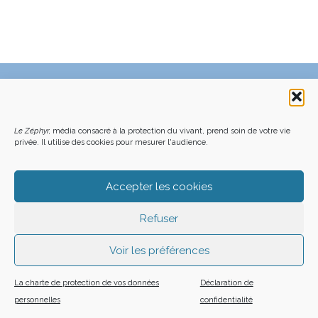
C’EST QUOI LE ZÉPHYR ?
FAQ – POURQUOI ET COMMENT NOUS SOUTENIR
NOUS CONTACTER
FAITES UN DON DÉDUCTIBLE D’IMPÔT
ACHETER LE DERNIER NUMÉRO
PODCAST EN FORÊT
Le Zéphyr,
média consacré à la protection du vivant, prend soin de votre vie
OÙ NOUS TROUVER
NEWSLETTER
privée. Il utilise des cookies pour mesurer l'audience.
ON SOUTIENT LES MÉDIAS INDÉ
CHARTE DÉONTOLOGIQUE
MENTIONS LÉGALES
CGU – CGV
PLAN DU SITE
Z LE ZÉPHYR - 2026
Accepter les cookies
Refuser
Voir les préférences
La charte de protection de vos données
Déclaration de
personnelles
confidentialité