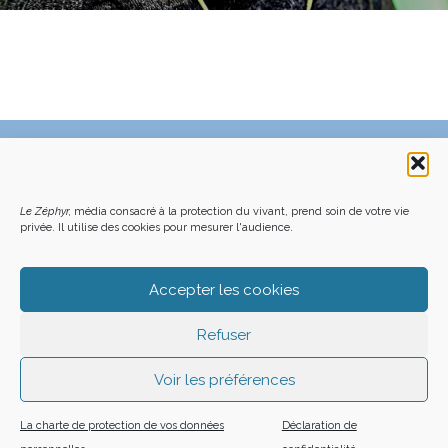
C’EST QUOI LE ZÉPHYR ?
FAQ – POURQUOI ET COMMENT NOUS SOUTENIR
NOUS CONTACTER
FAITES UN DON DÉDUCTIBLE D’IMPÔT
ACHETER LE DERNIER NUMÉRO
PODCAST EN FORÊT
Le Zéphyr,
média consacré à la protection du vivant, prend soin de votre vie
OÙ NOUS TROUVER
NEWSLETTER
privée. Il utilise des cookies pour mesurer l'audience.
ON SOUTIENT LES MÉDIAS INDÉ
CHARTE DÉONTOLOGIQUE
MENTIONS LÉGALES
CGU – CGV
PLAN DU SITE
Z LE ZÉPHYR - 2026
Accepter les cookies
Refuser
Voir les préférences
La charte de protection de vos données
Déclaration de