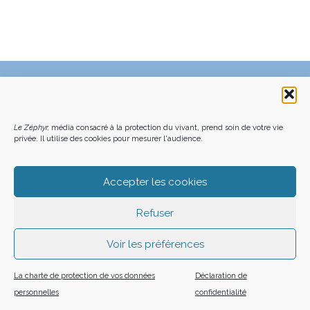
C’EST QUOI LE ZÉPHYR ?
FAQ – POURQUOI ET COMMENT NOUS SOUTENIR
NOUS CONTACTER
FAITES UN DON DÉDUCTIBLE D’IMPÔT
ACHETER LE DERNIER NUMÉRO
PODCAST EN FORÊT
Le Zéphyr,
média consacré à la protection du vivant, prend soin de votre vie
OÙ NOUS TROUVER
NEWSLETTER
privée. Il utilise des cookies pour mesurer l'audience.
ON SOUTIENT LES MÉDIAS INDÉ
CHARTE DÉONTOLOGIQUE
MENTIONS LÉGALES
CGU – CGV
PLAN DU SITE
Z LE ZÉPHYR - 2026
Accepter les cookies
Refuser
Voir les préférences
La charte de protection de vos données
Déclaration de
personnelles
confidentialité