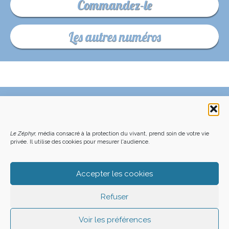
Commandez-le
Les autres numéros
C’EST QUOI LE ZÉPHYR ?
FAQ – POURQUOI ET COMMENT NOUS SOUTENIR
NOUS CONTACTER
FAITES UN DON DÉDUCTIBLE D’IMPÔT
ACHETER LE DERNIER NUMÉRO
PODCAST EN FORÊT
Le Zéphyr,
média consacré à la protection du vivant, prend soin de votre vie
OÙ NOUS TROUVER
NEWSLETTER
privée. Il utilise des cookies pour mesurer l'audience.
ON SOUTIENT LES MÉDIAS INDÉ
CHARTE DÉONTOLOGIQUE
MENTIONS LÉGALES
CGU – CGV
PLAN DU SITE
Z LE ZÉPHYR - 2026
Accepter les cookies
Refuser
Voir les préférences