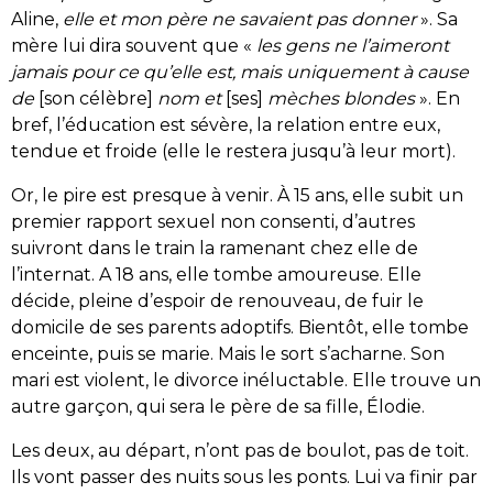
Aline,
elle et mon père ne savaient pas donner
». Sa
mère lui dira souvent que «
les gens ne l’aimeront
jamais pour ce qu’elle est, mais uniquement à cause
de
[son célèbre]
nom et
[ses]
mèches blondes
». En
bref, l’éducation est sévère, la relation entre eux,
tendue et froide (elle le restera jusqu’à leur mort).
Or, le pire est presque à venir. À 15 ans, elle subit un
premier rapport sexuel non consenti, d’autres
suivront dans le train la ramenant chez elle de
l’internat. A 18 ans, elle tombe amoureuse. Elle
décide, pleine d’espoir de renouveau, de fuir le
domicile de ses parents adoptifs. Bientôt, elle tombe
enceinte, puis se marie. Mais le sort s’acharne. Son
mari est violent, le divorce inéluctable. Elle trouve un
autre garçon, qui sera le père de sa fille, Élodie.
Les deux, au départ, n’ont pas de boulot, pas de toit.
Ils vont passer des nuits sous les ponts. Lui va finir par