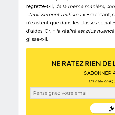
regrette-t-il,
de la même manière, com
établissements élitistes.
» Embêtant, c
n’existent que dans les classes sociales
d’aides. Or, «
la réalité est plus nuanc
glisse-t-il.
NE RATEZ RIEN DE 
S'ABONNER 
Un mail chaqu
Je