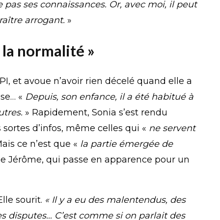
le pas ses connaissances. Or, avec moi, il peut
aître arrogant.
»
 la normalité »
HPI, et avoue n’avoir rien décelé quand elle a
use… «
Depuis, son enfance, il a été habitué à
utres.
» Rapidement, Sonia s’est rendu
 sortes d’infos, même celles qui «
ne servent
 Mais ce n’est que «
la partie
émergée
de
de Jérôme, qui passe en apparence pour un
lle sourit.
« Il y a eu des malentendus, des
s disputes… C’est comme si on parlait des