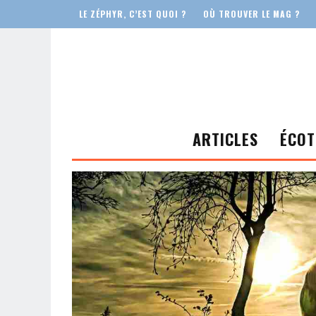
LE ZÉPHYR, C’EST QUOI ?
OÙ TROUVER LE MAG ?
ARTICLES
ÉCOT