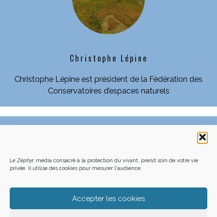
Christophe Lépine
Christophe Lépine est président de la Fédération des
Conservatoires d’espaces naturels
C’EST QUOI LE ZÉPHYR ?
FAQ – POURQUOI ET COMMENT NOUS SOUTENIR
NOUS CONTACTER
FAITES UN DON DÉDUCTIBLE D’IMPÔT
Le Zéphyr,
média consacré à la protection du vivant, prend soin de votre vie
ACHETER LE DERNIER NUMÉRO
PODCAST EN FORÊT
OÙ NOUS TROUVER
NEWSLETTER
privée. Il utilise des cookies pour mesurer l'audience.
ON SOUTIENT LES MÉDIAS INDÉ
CHARTE DÉONTOLOGIQUE
MENTIONS LÉGALES
CGU – CGV
PLAN DU SITE
Z LE ZÉPHYR - 2026
Accepter les cookies