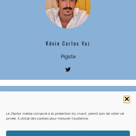
Kévin Carlos Vaz
Pigiste
C’EST QUOI LE ZÉPHYR ?
FAQ – POURQUOI ET COMMENT NOUS SOUTENIR
NOUS CONTACTER
FAITES UN DON DÉDUCTIBLE D’IMPÔT
ACHETER LE DERNIER NUMÉRO
PODCAST EN FORÊT
Le Zéphyr,
média consacré à la protection du vivant, prend soin de votre vie
OÙ NOUS TROUVER
NEWSLETTER
privée. Il utilise des cookies pour mesurer l'audience.
ON SOUTIENT LES MÉDIAS INDÉ
CHARTE DÉONTOLOGIQUE
MENTIONS LÉGALES
CGU – CGV
PLAN DU SITE