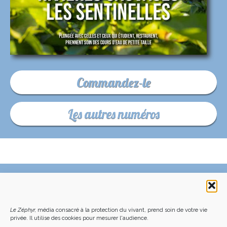
Commandez-le
Les autres numéros
C’EST QUOI LE ZÉPHYR ?
FAQ – POURQUOI ET COMMENT NOUS SOUTENIR
NOUS CONTACTER
FAITES UN DON DÉDUCTIBLE D’IMPÔT
ACHETER LE DERNIER NUMÉRO
PODCAST EN FORÊT
Le Zéphyr,
média consacré à la protection du vivant, prend soin de votre vie
OÙ NOUS TROUVER
NEWSLETTER
privée. Il utilise des cookies pour mesurer l'audience.
ON SOUTIENT LES MÉDIAS INDÉ
CHARTE DÉONTOLOGIQUE