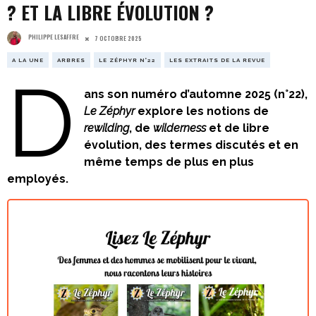
? ET LA LIBRE ÉVOLUTION ?
PHILIPPE LESAFFRE
7 OCTOBRE 2025
A LA UNE
ARBRES
LE ZÉPHYR N°22
LES EXTRAITS DE LA REVUE
D
ans son numéro d’automne 2025 (n°22),
Le Zéphyr
explore les notions de
rewilding
, de
wilderness
et de libre
évolution, des termes discutés et en
même temps de plus en plus
employés.