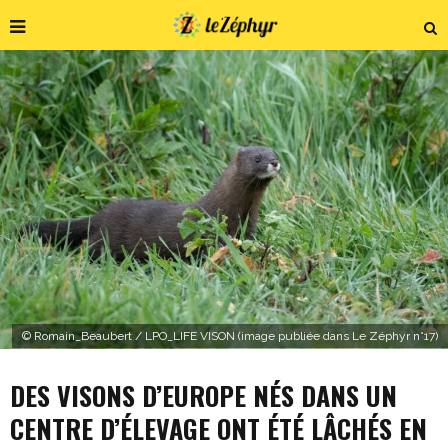
© Romain_Beaubert / LPO_LIFE VISON (image publiée dans Le Zéphyr n°17)
DES VISONS D’EUROPE NÉS DANS UN
CENTRE D’ÉLEVAGE ONT ÉTÉ LÂCHÉS EN