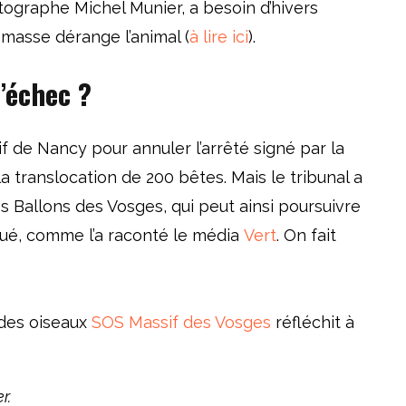
ographe Michel Munier, a besoin d’hivers
 masse dérange l’animal (
à lire ici
).
’échec ?
if de Nancy pour annuler l’arrêté signé par la
a translocation de 200 bêtes. Mais le tribunal a
s Ballons des Vosges, qui peut ainsi poursuivre
iqué, comme l’a raconté le média
Vert
. On fait
 des oiseaux
SOS Massif des Vosges
réfléchit à
r.