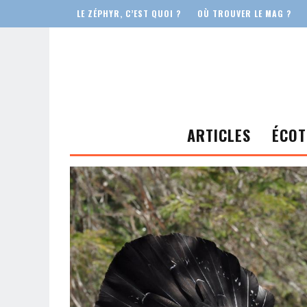
LE ZÉPHYR, C’EST QUOI ?
OÙ TROUVER LE MAG ?
ARTICLES
ÉCOT