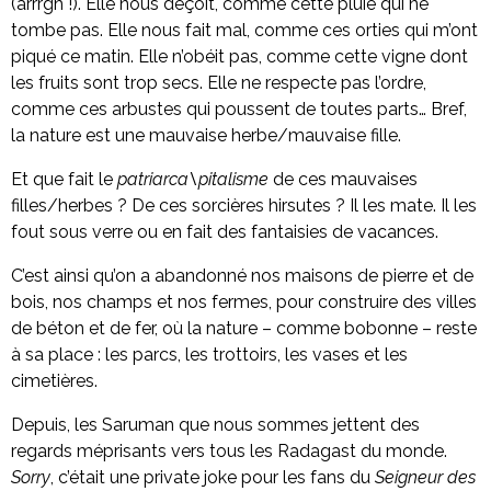
(arrrgh !). Elle nous déçoit, comme cette pluie qui ne
tombe pas. Elle nous fait mal, comme ces orties qui m’ont
piqué ce matin. Elle n’obéit pas, comme cette vigne dont
les fruits sont trop secs. Elle ne respecte pas l’ordre,
comme ces arbustes qui poussent de toutes parts… Bref,
la nature est une mauvaise herbe/mauvaise fille.
Et que fait le
patriarca\pitalisme
de ces mauvaises
filles/herbes ? De ces sorcières hirsutes ? Il les mate. Il les
fout sous verre ou en fait des fantaisies de vacances.
C’est ainsi qu’on a abandonné nos maisons de pierre et de
bois, nos champs et nos fermes, pour construire des villes
de béton et de fer, où la nature – comme bobonne – reste
à sa place : les parcs, les trottoirs, les vases et les
cimetières.
Depuis, les Saruman que nous sommes jettent des
regards méprisants vers tous les Radagast du monde.
Sorry
, c’était une private joke pour les fans du
Seigneur des