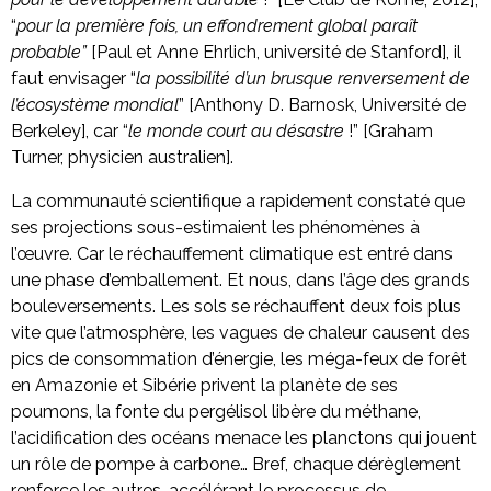
“
pour la première fois, un effondrement global paraît
probable”
[Paul et Anne Ehrlich, université de Stanford], il
faut envisager “
la possibilité d’un brusque renversement de
l’écosystème mondial
” [Anthony D. Barnosk, Université de
Berkeley], car “
le monde court au désastre
!” [Graham
Turner, physicien australien].
La communauté scientifique a rapidement constaté que
ses projections sous-estimaient les phénomènes à
l’œuvre. Car le réchauffement climatique est entré dans
une phase d’emballement. Et nous, dans l’âge des grands
bouleversements. Les sols se réchauffent deux fois plus
vite que l’atmosphère, les vagues de chaleur causent des
pics de consommation d’énergie, les méga-feux de forêt
en Amazonie et Sibérie privent la planète de ses
poumons, la fonte du pergélisol libère du méthane,
l’acidification des océans menace les planctons qui jouent
un rôle de pompe à carbone… Bref, chaque dérèglement
renforce les autres, accélérant le processus de