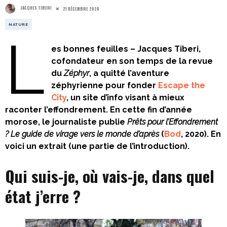
JACQUES TIBERI
21 DÉCEMBRE 2020
NATURE
L
es bonnes feuilles – Jacques Tiberi,
cofondateur en son temps de la revue
du
Zéphyr
, a quitté l’aventure
zéphyrienne pour fonder
Escape the
City
, un site d’info visant à mieux
raconter l’effondrement. En cette fin d’année
morose, le journaliste publie
Prêts pour l’Effondrement
? Le guide de virage vers le monde d’après
(
Bod
, 2020). En
voici un extrait (une partie de l’introduction).
Qui suis-je, où vais-je, dans quel
état j’erre ?