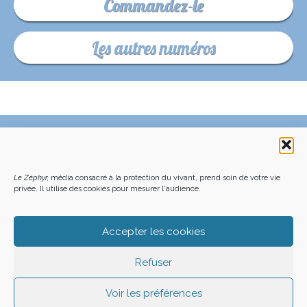
Commandez-le
Les autres numéros
C’EST QUOI LE ZÉPHYR ?
FAQ – POURQUOI ET COMMENT NOUS SOUTENIR
NOUS CONTACTER
FAITES UN DON DÉDUCTIBLE D’IMPÔT
ACHETER LE DERNIER NUMÉRO
PODCAST EN FORÊT
Le Zéphyr,
média consacré à la protection du vivant, prend soin de votre vie
OÙ NOUS TROUVER
NEWSLETTER
privée. Il utilise des cookies pour mesurer l'audience.
ON SOUTIENT LES MÉDIAS INDÉ
CHARTE DÉONTOLOGIQUE
MENTIONS LÉGALES
CGU – CGV
PLAN DU SITE
Z LE ZÉPHYR - 2026
Accepter les cookies
Refuser
Voir les préférences