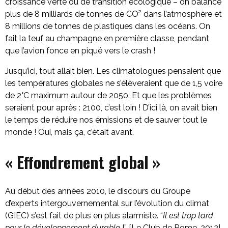
croissance verte ou de transition écologique – on balance
plus de 8 milliards de tonnes de CO² dans l’atmosphère et
8 millions de tonnes de plastiques dans les océans. On
fait la teuf au champagne en première classe, pendant
que l’avion fonce en piqué vers le crash !
Jusqu’ici, tout allait bien. Les climatologues pensaient que
les températures globales ne s’élèveraient que de 1,5 voire
de 2°C maximum autour de 2050. Et que les problèmes
seraient pour après : 2100, c’est loin ! D’ici là, on avait bien
le temps de réduire nos émissions et de sauver tout le
monde ! Oui, mais ça, c’était avant.
« Effondrement global »
Au début des années 2010, le discours du Groupe
d’experts intergouvernemental sur l’évolution du climat
(GIEC) s’est fait de plus en plus alarmiste. “
Il est trop tard
pour le développement durable
!” [Le Club de Rome, 2012],