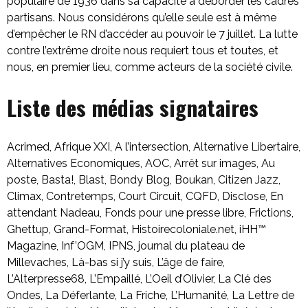
populaire de 1936 dans sa capacité à déborder les cadres
partisans. Nous considérons qu’elle seule est à même
d’empêcher le RN d’accéder au pouvoir le 7 juillet. La lutte
contre l’extrême droite nous requiert tous et toutes, et
nous, en premier lieu, comme acteurs de la société civile.
Liste des médias signataires
Acrimed, Afrique XXI, A l’intersection, Alternative Libertaire,
Alternatives Economiques, AOC, Arrêt sur images, Au
poste, Basta!, Blast, Bondy Blog, Boukan, Citizen Jazz,
Climax, Contretemps, Court Circuit, CQFD, Disclose, En
attendant Nadeau, Fonds pour une presse libre, Frictions,
Ghettup, Grand-Format, Histoirecoloniale.net, iHH™
Magazine, Inf’OGM, IPNS, journal du plateau de
Millevaches, Là-bas si j’y suis, L’âge de faire,
L’Alterpresse68, L’Empaillé, L’Oeil d’Olivier, La Clé des
Ondes, La Déferlante, La Friche, L’Humanité, La Lettre de