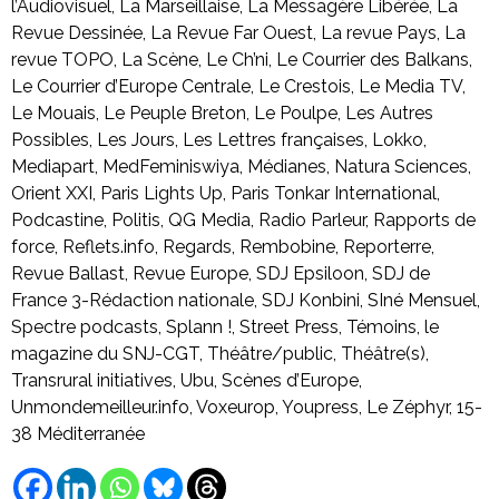
l’Audiovisuel, La Marseillaise, La Messagère Libérée, La
Revue Dessinée, La Revue Far Ouest, La revue Pays, La
revue TOPO, La Scène, Le Ch’ni, Le Courrier des Balkans,
Le Courrier d’Europe Centrale, Le Crestois, Le Media TV,
Le Mouais, Le Peuple Breton, Le Poulpe, Les Autres
Possibles, Les Jours, Les Lettres françaises, Lokko,
Mediapart, MedFeminiswiya, Médianes, Natura Sciences,
Orient XXI, Paris Lights Up, Paris Tonkar International,
Podcastine, Politis, QG Media, Radio Parleur, Rapports de
force, Reflets.info, Regards, Rembobine, Reporterre,
Revue Ballast, Revue Europe, SDJ Epsiloon, SDJ de
France 3-Rédaction nationale, SDJ Konbini, SIné Mensuel,
Spectre podcasts, Splann !, Street Press, Témoins, le
magazine du SNJ-CGT, Théâtre/public, Théâtre(s),
Transrural initiatives, Ubu, Scènes d’Europe,
Unmondemeilleur.info, Voxeurop, Youpress, Le Zéphyr, 15-
38 Méditerranée