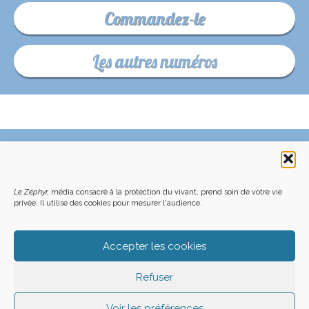
Commandez-le
Les autres numéros
C’EST QUOI LE ZÉPHYR ?
FAQ – POURQUOI ET COMMENT NOUS SOUTENIR
NOUS CONTACTER
FAITES UN DON DÉDUCTIBLE D’IMPÔT
ACHETER LE DERNIER NUMÉRO
PODCAST EN FORÊT
Le Zéphyr,
média consacré à la protection du vivant, prend soin de votre vie
OÙ NOUS TROUVER
NEWSLETTER
privée. Il utilise des cookies pour mesurer l'audience.
ON SOUTIENT LES MÉDIAS INDÉ
CHARTE DÉONTOLOGIQUE
MENTIONS LÉGALES
CGU – CGV
PLAN DU SITE
Z LE ZÉPHYR - 2026
Accepter les cookies
Refuser
Voir les préférences