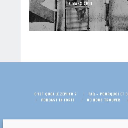
7 MARS 2019
C’EST QUOI LE ZÉPHYR ?
FAQ – POURQUOI ET 
PODCAST EN FORÊT
OÙ NOUS TROUVER