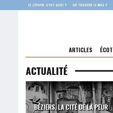
LE ZÉPHYR, C’EST QUOI ?
OÙ TROUVER LE MAG ?
ARTICLES
ÉCOT
ACTUALITÉ
BÉZIERS, LA CITÉ DE LA PEUR