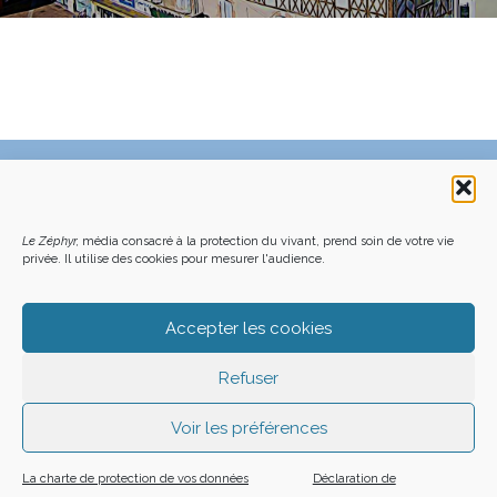
C’EST QUOI LE ZÉPHYR ?
FAQ – POURQUOI ET COMMENT NOUS SOUTENIR
NOUS CONTACTER
FAITES UN DON DÉDUCTIBLE D’IMPÔT
Le Zéphyr,
média consacré à la protection du vivant, prend soin de votre vie
ACHETER LE DERNIER NUMÉRO
PODCAST EN FORÊT
OÙ NOUS TROUVER
NEWSLETTER
privée. Il utilise des cookies pour mesurer l'audience.
ON SOUTIENT LES MÉDIAS INDÉ
CHARTE DÉONTOLOGIQUE
MENTIONS LÉGALES
CGU – CGV
PLAN DU SITE
Z LE ZÉPHYR - 2026
Accepter les cookies
Refuser
Voir les préférences
La charte de protection de vos données
Déclaration de