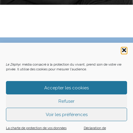
C’EST QUOI LE ZÉPHYR ?
FAQ – POURQUOI ET COMMENT NOUS SOUTENIR
NOUS CONTACTER
FAITES UN DON DÉDUCTIBLE D’IMPÔT
ACHETER LE DERNIER NUMÉRO
PODCAST EN FORÊT
Le Zéphyr,
média consacré à la protection du vivant, prend soin de votre vie
OÙ NOUS TROUVER
NEWSLETTER
privée. Il utilise des cookies pour mesurer l'audience.
ON SOUTIENT LES MÉDIAS INDÉ
CHARTE DÉONTOLOGIQUE
MENTIONS LÉGALES
CGU – CGV
PLAN DU SITE
Z LE ZÉPHYR - 2026
Accepter les cookies
Refuser
Voir les préférences
La charte de protection de vos données
Déclaration de