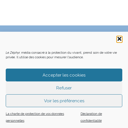
C’EST QUOI LE ZÉPHYR ?
FAQ – POURQUOI ET COMMENT NOUS SOUTENIR
NOUS CONTACTER
FAITES UN DON DÉDUCTIBLE D’IMPÔT
ACHETER LE DERNIER NUMÉRO
PODCAST EN FORÊT
Le Zéphyr,
média consacré à la protection du vivant, prend soin de votre vie
OÙ NOUS TROUVER
NEWSLETTER
privée. Il utilise des cookies pour mesurer l'audience.
ON SOUTIENT LES MÉDIAS INDÉ
CHARTE DÉONTOLOGIQUE
MENTIONS LÉGALES
CGU – CGV
PLAN DU SITE
Z LE ZÉPHYR - 2026
Accepter les cookies
Refuser
Voir les préférences
La charte de protection de vos données
Déclaration de
personnelles
confidentialité