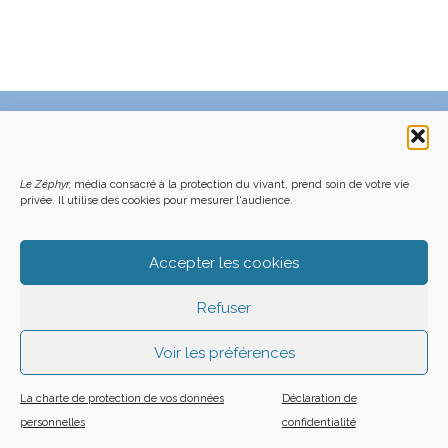
C’EST QUOI LE ZÉPHYR ?
FAQ – POURQUOI ET COMMENT NOUS SOUTENIR
NOUS CONTACTER
FAITES UN DON DÉDUCTIBLE D’IMPÔT
ACHETER LE DERNIER NUMÉRO
PODCAST EN FORÊT
Le Zéphyr,
média consacré à la protection du vivant, prend soin de votre vie
OÙ NOUS TROUVER
NEWSLETTER
privée. Il utilise des cookies pour mesurer l'audience.
ON SOUTIENT LES MÉDIAS INDÉ
CHARTE DÉONTOLOGIQUE
MENTIONS LÉGALES
CGU – CGV
PLAN DU SITE
Z LE ZÉPHYR - 2026
Accepter les cookies
Refuser
Voir les préférences
La charte de protection de vos données
Déclaration de
personnelles
confidentialité