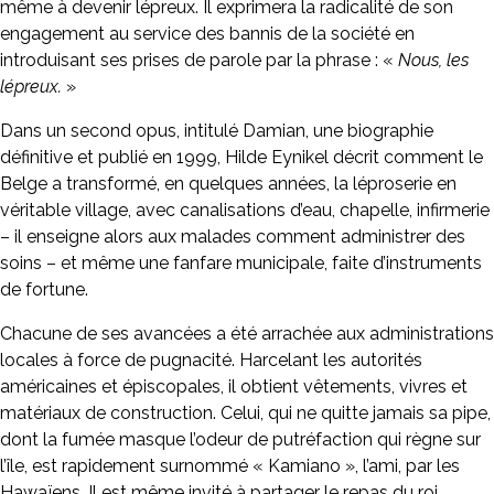
même à devenir lépreux. Il exprimera la radicalité de son
engagement au service des bannis de la société en
introduisant ses prises de parole par la phrase : «
Nous, les
lépreux.
»
Dans un second opus, intitulé Damian, une biographie
définitive et publié en 1999, Hilde Eynikel décrit comment le
Belge a transformé, en quelques années, la léproserie en
véritable village, avec canalisations d’eau, chapelle, infirmerie
– il enseigne alors aux malades comment administrer des
soins – et même une fanfare municipale, faite d’instruments
de fortune.
Chacune de ses avancées a été arrachée aux administrations
locales à force de pugnacité. Harcelant les autorités
américaines et épiscopales, il obtient vêtements, vivres et
matériaux de construction. Celui, qui ne quitte jamais sa pipe,
dont la fumée masque l’odeur de putréfaction qui règne sur
l’île, est rapidement surnommé « Kamiano », l’ami, par les
Hawaïens. Il est même invité à partager le repas du roi