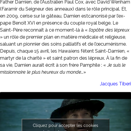
Father Damien, de l’Australien Paul Cox, avec David Wenham
(Faramir du Seigneur des anneaux) dans le rôle principal. Et,
en 2009, cerise sur le gâteau, Damien estcanonisé par l’ex-
pape Benoît XVI en présence du couple royal belge. Le
Saint-Père reconnaît à ce moment-là à «
l’apôtre des lépreux
» un rôle de premier plan en matière médicale et religieuse,
saluant un pionnier des soins palliatifs et de l’œcuménisme.
Depuis, chaque 15 avril, les Hawaïens fêtent Saint-Damien, «
martyr de la charité » et saint patron des lépreux. À la fin de
sa vie, Damien aurait écrit à son frère Pamphile : «
Je suis le
missionnaire le plus heureux du monde…
»
Jacques Tiberi
Cliquez pour accepter les cookies