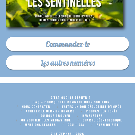
Commandez-le
Les autres numéros
C’EST QUOI LE ZÉPHYR ?
FAQ – POURQUOI ET COMMENT NOUS SOUTENIR
NOUS CONTACTER
FAITES UN DON DÉDUCTIBLE D’IMPÔT
ACHETER LE DERNIER NUMÉRO
PODCAST EN FORÊT
OÙ NOUS TROUVER
NEWSLETTER
ON SOUTIENT LES MÉDIAS INDÉ
CHARTE DÉONTOLOGIQUE
MENTIONS LÉGALES
CGU – CGV
PLAN DU SITE
Z LE ZÉPHYR - 2026