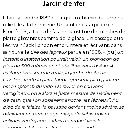
Jardin d’enfer
Il faut attendre 1887 pour qu’un chemin de terre ne
relie l’île à la léproserie. Un sentier escarpé de cinq
kilomètres, à flanc de falaise, constitué de marches de
pierre glissantes comme de la glace. Un passage que
l’écrivain Jack London empruntera et, écrivant, dans
sa nouvelle
L’île des lépreux
parue en 1908, « (qu’)
un
instant d’inattention pourrait valoir un plongeon de
plus de 500 mètres en chute libre vers l’océan. À
califourchon sur une mule, la jambe droite des
cavaliers frotte la paroi tandis que leur pied gauche
est à l’aplomb du vide. De ravins en canyons
vertigineux, on a alors la juste mesure de l’isolement
de ceux que l’on appellent encore “les lépreux”. Au
pied de la falaise, le paysage devient moins sévère, se
déclinant en terre rouge, plage de sable noir et
collines verdoyantes. Mais un regard vers les
immenses falaises suffit à donner le vertige.