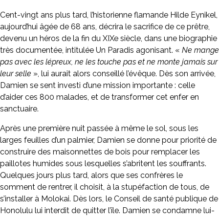
Cent-vingt ans plus tard, l’historienne flamande Hilde Eynikel,
aujourd’hui âgée de 68 ans, décrira le sacrifice de ce prêtre,
devenu un héros de la fin du XIXe siècle, dans une biographie
très documentée, intitulée Un Paradis agonisant. «
Ne mange
pas avec les lépreux, ne les touche pas et ne monte jamais sur
leur selle
», lui aurait alors conseillé l’évêque. Dès son arrivée,
Damien se sent investi d’une mission importante : celle
d’aider ces 800 malades, et de transformer cet enfer en
sanctuaire.
Après une première nuit passée à même le sol, sous les
larges feuilles d’un palmier, Damien se donne pour priorité de
construire des maisonnettes de bois pour remplacer les
paillotes humides sous lesquelles s’abritent les souffrants.
Quelques jours plus tard, alors que ses confrères le
somment de rentrer, il choisit, à la stupéfaction de tous, de
s’installer à Molokai. Dès lors, le Conseil de santé publique de
Honolulu lui interdit de quitter l’île. Damien se condamne lui-