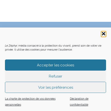
C’EST QUOI LE ZÉPHYR ?
FAQ – POURQUOI ET COMMENT NOUS SOUTENIR
NOUS CONTACTER
FAITES UN DON DÉDUCTIBLE D’IMPÔT
ACHETER LE DERNIER NUMÉRO
PODCAST EN FORÊT
Le Zéphyr,
média consacré à la protection du vivant, prend soin de votre vie
OÙ NOUS TROUVER
NEWSLETTER
privée. Il utilise des cookies pour mesurer l'audience.
ON SOUTIENT LES MÉDIAS INDÉ
CHARTE DÉONTOLOGIQUE
MENTIONS LÉGALES
CGU – CGV
PLAN DU SITE
Z LE ZÉPHYR - 2026
Accepter les cookies
Refuser
Voir les préférences
La charte de protection de vos données
Déclaration de
personnelles
confidentialité