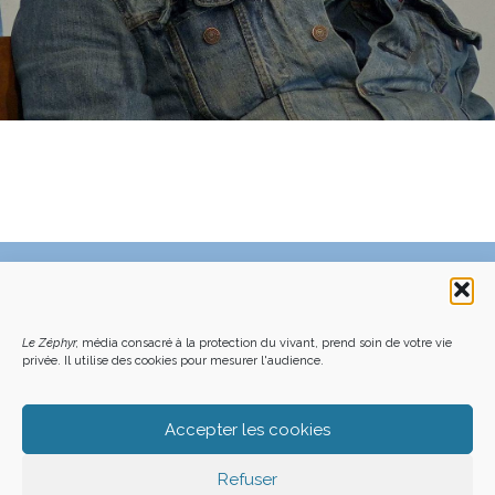
C’EST QUOI LE ZÉPHYR ?
FAQ – POURQUOI ET COMMENT NOUS SOUTENIR
NOUS CONTACTER
FAITES UN DON DÉDUCTIBLE D’IMPÔT
Le Zéphyr,
média consacré à la protection du vivant, prend soin de votre vie
ACHETER LE DERNIER NUMÉRO
PODCAST EN FORÊT
OÙ NOUS TROUVER
NEWSLETTER
privée. Il utilise des cookies pour mesurer l'audience.
ON SOUTIENT LES MÉDIAS INDÉ
CHARTE DÉONTOLOGIQUE
MENTIONS LÉGALES
CGU – CGV
PLAN DU SITE
Z LE ZÉPHYR - 2026
Accepter les cookies
Refuser