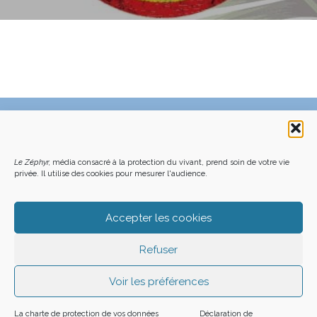
C’EST QUOI LE ZÉPHYR ?
FAQ – POURQUOI ET COMMENT NOUS SOUTENIR
NOUS CONTACTER
FAITES UN DON DÉDUCTIBLE D’IMPÔT
Le Zéphyr,
média consacré à la protection du vivant, prend soin de votre vie
ACHETER LE DERNIER NUMÉRO
PODCAST EN FORÊT
OÙ NOUS TROUVER
NEWSLETTER
privée. Il utilise des cookies pour mesurer l'audience.
ON SOUTIENT LES MÉDIAS INDÉ
CHARTE DÉONTOLOGIQUE
MENTIONS LÉGALES
CGU – CGV
PLAN DU SITE
Z LE ZÉPHYR - 2026
Accepter les cookies
Refuser
Voir les préférences
La charte de protection de vos données
Déclaration de