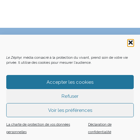
C’EST QUOI LE ZÉPHYR ?
FAQ – POURQUOI ET COMMENT NOUS SOUTENIR
NOUS CONTACTER
FAITES UN DON DÉDUCTIBLE D’IMPÔT
ACHETER LE DERNIER NUMÉRO
PODCAST EN FORÊT
Le Zéphyr,
média consacré à la protection du vivant, prend soin de votre vie
OÙ NOUS TROUVER
NEWSLETTER
privée. Il utilise des cookies pour mesurer l'audience.
ON SOUTIENT LES MÉDIAS INDÉ
CHARTE DÉONTOLOGIQUE
MENTIONS LÉGALES
CGU – CGV
PLAN DU SITE
Z LE ZÉPHYR - 2026
Accepter les cookies
Refuser
Voir les préférences
La charte de protection de vos données
Déclaration de
personnelles
confidentialité