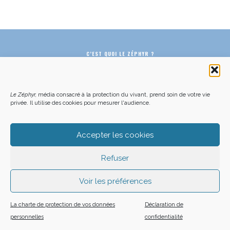
C’EST QUOI LE ZÉPHYR ?
FAQ – POURQUOI ET COMMENT NOUS SOUTENIR
NOUS CONTACTER
FAITES UN DON DÉDUCTIBLE D’IMPÔT
ACHETER LE DERNIER NUMÉRO
PODCAST EN FORÊT
OÙ NOUS TROUVER
NEWSLETTER
ON SOUTIENT LES MÉDIAS INDÉ
CHARTE DÉONTOLOGIQUE
Le Zéphyr,
média consacré à la protection du vivant, prend soin de votre vie
MENTIONS LÉGALES
CGU – CGV
PLAN DU SITE
privée. Il utilise des cookies pour mesurer l'audience.
Z LE ZÉPHYR - 2026
Accepter les cookies
Refuser
Voir les préférences
La charte de protection de vos données
Déclaration de
personnelles
confidentialité