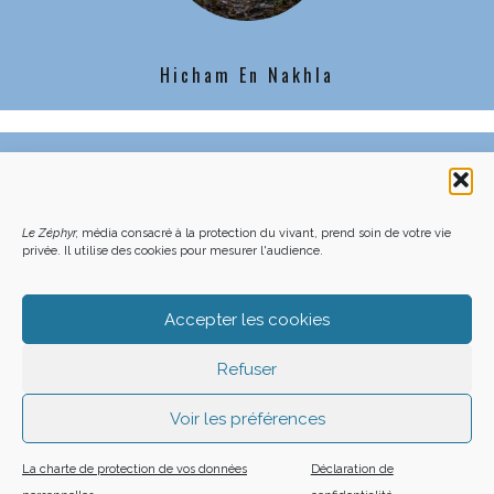
Hicham En Nakhla
C’EST QUOI LE ZÉPHYR ?
FAQ – POURQUOI ET COMMENT NOUS SOUTENIR
NOUS CONTACTER
FAITES UN DON DÉDUCTIBLE D’IMPÔT
Le Zéphyr,
média consacré à la protection du vivant, prend soin de votre vie
ACHETER LE DERNIER NUMÉRO
PODCAST EN FORÊT
OÙ NOUS TROUVER
NEWSLETTER
privée. Il utilise des cookies pour mesurer l'audience.
ON SOUTIENT LES MÉDIAS INDÉ
CHARTE DÉONTOLOGIQUE
MENTIONS LÉGALES
CGU – CGV
PLAN DU SITE
Z LE ZÉPHYR - 2026
Accepter les cookies
Refuser
Voir les préférences
La charte de protection de vos données
Déclaration de