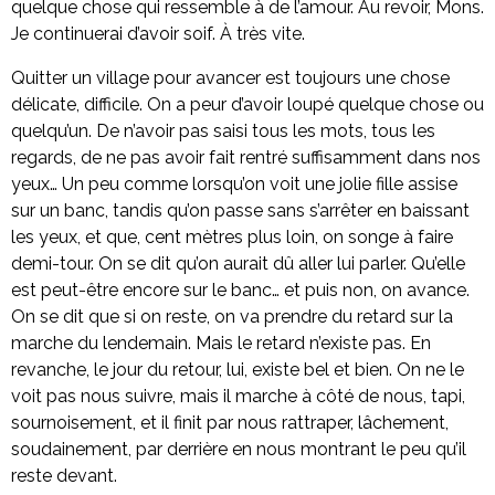
quelque chose qui ressemble à de l’amour. Au revoir, Mons.
Je continuerai d’avoir soif. À très vite.
Quitter un village pour avancer est toujours une chose
délicate, difficile. On a peur d’avoir loupé quelque chose ou
quelqu’un. De n’avoir pas saisi tous les mots, tous les
regards, de ne pas avoir fait rentré suffisamment dans nos
yeux… Un peu comme lorsqu’on voit une jolie fille assise
sur un banc, tandis qu’on passe sans s’arrêter en baissant
les yeux, et que, cent mètres plus loin, on songe à faire
demi-tour. On se dit qu’on aurait dû aller lui parler. Qu’elle
est peut-être encore sur le banc… et puis non, on avance.
On se dit que si on reste, on va prendre du retard sur la
marche du lendemain. Mais le retard n’existe pas. En
revanche, le jour du retour, lui, existe bel et bien. On ne le
voit pas nous suivre, mais il marche à côté de nous, tapi,
sournoisement, et il finit par nous rattraper, lâchement,
soudainement, par derrière en nous montrant le peu qu’il
reste devant.