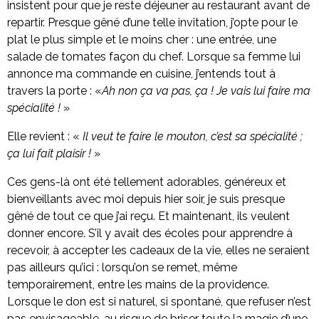
insistent pour que je reste déjeuner au restaurant avant de
repartir. Presque gêné d’une telle invitation, j’opte pour le
plat le plus simple et le moins cher : une entrée, une
salade de tomates façon du chef. Lorsque sa femme lui
annonce ma commande en cuisine, j’entends tout à
travers la porte : «
Ah non ça va pas, ça ! Je vais lui faire ma
spécialité !
»
Elle revient : «
Il veut te faire le mouton, c’est sa spécialité ;
ça lui fait plaisir !
»
Ces gens-là ont été tellement adorables, généreux et
bienveillants avec moi depuis hier soir, je suis presque
gêné de tout ce que j’ai reçu. Et maintenant, ils veulent
donner encore. S’il y avait des écoles pour apprendre à
recevoir, à accepter les cadeaux de la vie, elles ne seraient
pas ailleurs qu’ici : lorsqu’on se remet, même
temporairement, entre les mains de la providence.
Lorsque le don est si naturel, si spontané, que refuser n’est
pas envisageable, au risque de briser toute la magie d’une