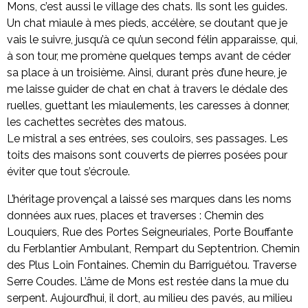
Mons, c’est aussi le village des chats. Ils sont les guides.
Un chat miaule à mes pieds, accélère, se doutant que je
vais le suivre, jusqu’à ce qu’un second félin apparaisse, qui,
à son tour, me promène quelques temps avant de céder
sa place à un troisième. Ainsi, durant près d’une heure, je
me laisse guider de chat en chat à travers le dédale des
ruelles, guettant les miaulements, les caresses à donner,
les cachettes secrètes des matous.
Le mistral a ses entrées, ses couloirs, ses passages. Les
toits des maisons sont couverts de pierres posées pour
éviter que tout s’écroule.
L’héritage provençal a laissé ses marques dans les noms
données aux rues, places et traverses : Chemin des
Louquiers, Rue des Portes Seigneuriales, Porte Bouffante
du Ferblantier Ambulant, Rempart du Septentrion. Chemin
des Plus Loin Fontaines. Chemin du Barriguétou. Traverse
Serre Coudes. L’âme de Mons est restée dans la mue du
serpent. Aujourd’hui, il dort, au milieu des pavés, au milieu