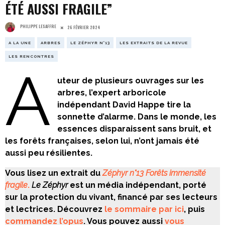
ÉTÉ AUSSI FRAGILE”
PHILIPPE LESAFFRE
26 FÉVRIER 2024
A LA UNE
ARBRES
LE ZÉPHYR N°13
LES EXTRAITS DE LA REVUE
LES RENCONTRES
A
uteur de plusieurs ouvrages sur les
arbres, l’expert arboricole
indépendant David Happe tire la
sonnette d’alarme. Dans le monde, les
essences disparaissent sans bruit, et
les forêts françaises, selon lui, n’ont jamais été
aussi peu résilientes.
Vous lisez un extrait du
Zéphyr n°13 Forêts immensité
fragile
.
Le Zéphyr
est un média indépendant, porté
sur la protection du vivant, financé par ses lecteurs
et lectrices. Découvrez
le sommaire par ici
, puis
commandez l’opus
. Vous pouvez aussi
vous