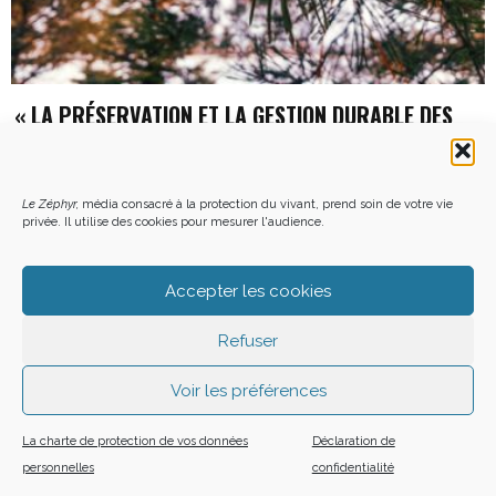
« LA PRÉSERVATION ET LA GESTION DURABLE DES
FORÊTS, C’EST LE COMBAT DE MA VIE » : LE DIXIÈME
ÉPISODE D’EN FORÊT, AVEC LE GFCE MIELIKKI
20 NOVEMBRE 2024
PHILIPPE LESAFFRE
Le Zéphyr,
média consacré à la protection du vivant, prend soin de votre vie
privée. Il utilise des cookies pour mesurer l'audience.
Accepter les cookies
Refuser
Voir les préférences
La charte de protection de vos données
Déclaration de
personnelles
confidentialité