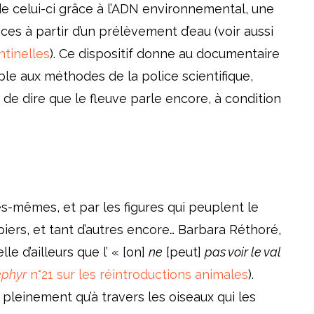
de celui-ci grâce à l’ADN environnemental, une
ces à partir d’un prélèvement d’eau (voir aussi
ntinelles
). Ce dispositif donne au documentaire
ble aux méthodes de la police scientifique,
 de dire que le fleuve parle encore, à condition
s-mêmes, et par les figures qui peuplent le
piers, et tant d’autres encore… Barbara Réthoré,
e d’ailleurs que l’ « [on]
ne
[peut]
pas voir le val
éphyr
n°21 sur les réintroductions animales
).
pleinement qu’à travers les oiseaux qui les