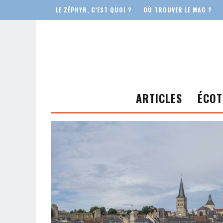
LE ZÉPHYR, C’EST QUOI ?
OÙ TROUVER LE MAG ?
ARTICLES
ÉCOT