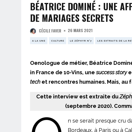
BÉATRICE DOMINÉ : UNE AFF
DE MARIAGES SECRETS
26 MARS 2021
CÉCILE FAVER
A LA UNE
CULTURE
LE ZÉPHYR N°7
LES EXTRAITS DE LA R
Oenologue de métier, Béatrice Dominé 
in France de 10-Vins, une
success story
e
tech
et rencontres humaines. Mais, au fa
Cette interview est extraite du
Zéph
(septembre 2020). Comm
n se serait presque cru da
Bordeaux, à Paris ou à Cab