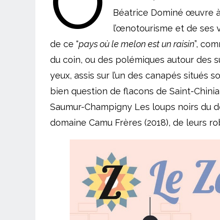
O
Béatrice Dominé œuvre à l
l’œnotourisme et de ses vi
de ce “
pays où le melon est un raisin
”, com
du coin, ou des polémiques autour des sul
yeux, assis sur l’un des canapés situés so
bien question de flacons de Saint-Chini
Saumur-Champigny Les loups noirs du d
domaine Camu Frères (2018), de leurs rob