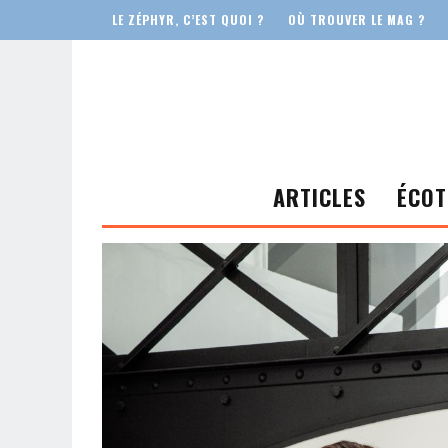
LE ZÉPHYR, C’EST QUOI ?
OÙ TROUVER LE MAG ?
ARTICLES
ÉCOT