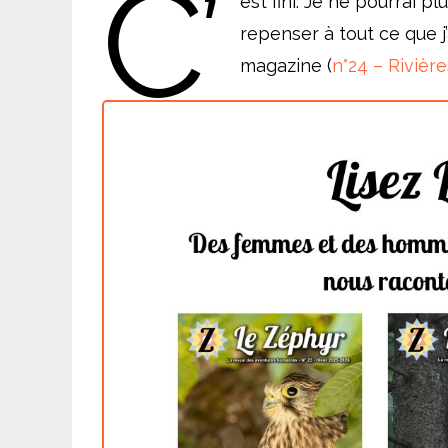
C’
est fini. Je ne pourrai pl
repenser à tout ce que 
magazine (
n°24 – Rivièr