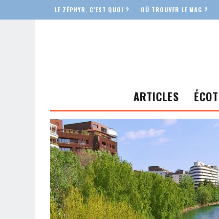
LE ZÉPHYR, C’EST QUOI ?
OÙ TROUVER LE MAG ?
ARTICLES
ÉCOT