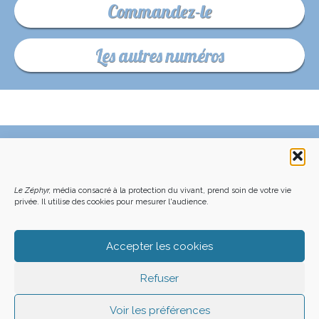
Commandez-le
Les autres numéros
C’EST QUOI LE ZÉPHYR ?
FAQ – POURQUOI ET COMMENT NOUS SOUTENIR
NOUS CONTACTER
FAITES UN DON DÉDUCTIBLE D’IMPÔT
Le Zéphyr,
média consacré à la protection du vivant, prend soin de votre vie
ACHETER LE DERNIER NUMÉRO
PODCAST EN FORÊT
OÙ NOUS TROUVER
NEWSLETTER
privée. Il utilise des cookies pour mesurer l'audience.
ON SOUTIENT LES MÉDIAS INDÉ
CHARTE DÉONTOLOGIQUE
MENTIONS LÉGALES
CGU – CGV
PLAN DU SITE
Z LE ZÉPHYR - 2026
Accepter les cookies
Refuser
Voir les préférences