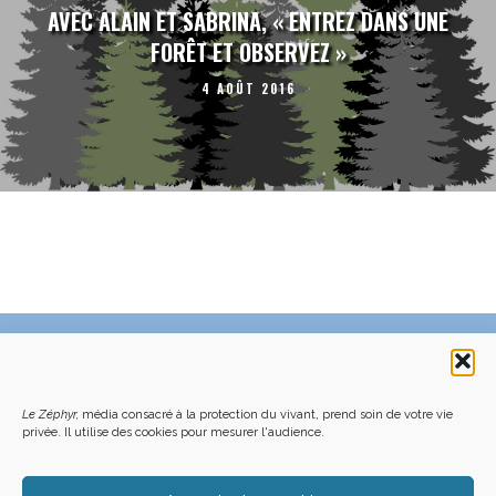
AVEC ALAIN ET SABRINA, « ENTREZ DANS UNE
FORÊT ET OBSERVEZ »
4 AOÛT 2016
C’EST QUOI LE ZÉPHYR ?
FAQ – POURQUOI ET COMMENT NOUS SOUTENIR
NOUS CONTACTER
FAITES UN DON DÉDUCTIBLE D’IMPÔT
Le Zéphyr,
média consacré à la protection du vivant, prend soin de votre vie
ACHETER LE DERNIER NUMÉRO
PODCAST EN FORÊT
OÙ NOUS TROUVER
NEWSLETTER
privée. Il utilise des cookies pour mesurer l'audience.
ON SOUTIENT LES MÉDIAS INDÉ
CHARTE DÉONTOLOGIQUE
MENTIONS LÉGALES
CGU – CGV
PLAN DU SITE