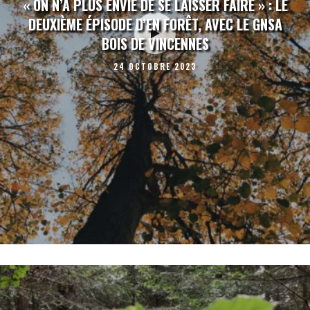
« ON N’A PLUS ENVIE DE SE LAISSER FAIRE » : LE
DEUXIÈME ÉPISODE D’EN FORÊT, AVEC LE GNSA
BOIS DE VINCENNES
24 OCTOBRE 2023