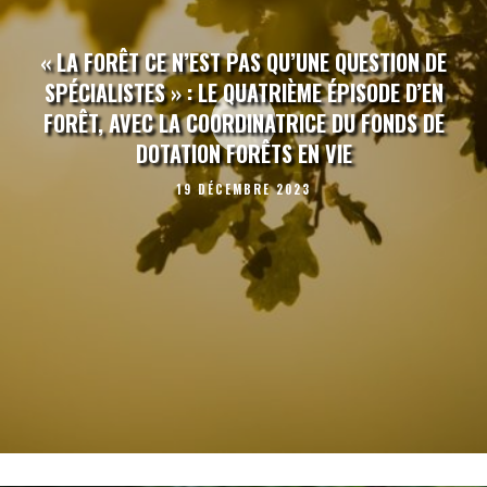
« LA FORÊT CE N’EST PAS QU’UNE QUESTION DE
SPÉCIALISTES » : LE QUATRIÈME ÉPISODE D’EN
FORÊT, AVEC LA COORDINATRICE DU FONDS DE
DOTATION FORÊTS EN VIE
19 DÉCEMBRE 2023