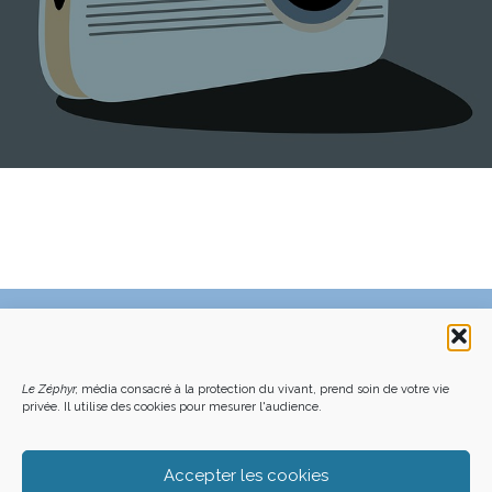
C’EST QUOI LE ZÉPHYR ?
FAQ – POURQUOI ET COMMENT NOUS SOUTENIR
NOUS CONTACTER
FAITES UN DON DÉDUCTIBLE D’IMPÔT
Le Zéphyr,
média consacré à la protection du vivant, prend soin de votre vie
ACHETER LE DERNIER NUMÉRO
PODCAST EN FORÊT
OÙ NOUS TROUVER
NEWSLETTER
privée. Il utilise des cookies pour mesurer l'audience.
ON SOUTIENT LES MÉDIAS INDÉ
CHARTE DÉONTOLOGIQUE
MENTIONS LÉGALES
CGU – CGV
PLAN DU SITE
Z LE ZÉPHYR - 2026
Accepter les cookies