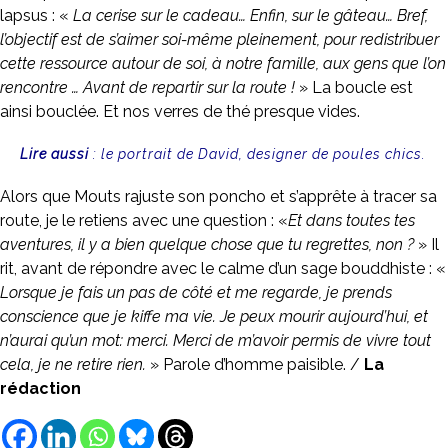
lapsus : «
La cerise sur le cadeau… Enfin, sur le gâteau… Bref,
l’objectif est de s’aimer soi-même pleinement, pour redistribuer
cette ressource autour de soi, à notre famille, aux gens que l’on
rencontre … Avant de repartir sur la route !
» La boucle est
ainsi bouclée. Et nos verres de thé presque vides.
Lire aussi
:
le portrait de David, designer de poules chics.
Alors que Mouts rajuste son poncho et s’apprête à tracer sa
route, je le retiens avec une question : «
Et dans toutes tes
aventures, il y a bien quelque chose que tu regrettes, non ?
» Il
rit, avant de répondre avec le calme d’un sage bouddhiste : «
Lorsque je fais un pas de côté et me regarde, je prends
conscience que je kiffe ma vie. Je peux mourir aujourd’hui, et
n’aurai qu’un mot: merci. Merci de m’avoir permis de vivre tout
cela, je ne retire rien.
» Parole d’homme paisible. /
La
rédaction