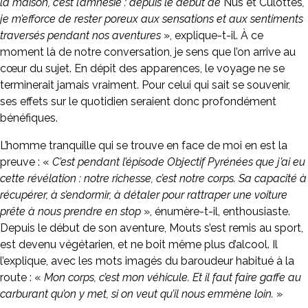
la maison, c’est l’amnésie : depuis le début de
Nus et Culottés
,
je m’efforce de rester poreux aux sensations et aux sentiments
traversés pendant nos aventures
», explique-t-il. À ce
moment là de notre conversation, je sens que l’on arrive au
cœur du sujet. En dépit des apparences, le voyage ne se
terminerait jamais vraiment. Pour celui qui sait se souvenir,
ses effets sur le quotidien seraient donc profondément
bénéfiques.
L’homme tranquille qui se trouve en face de moi en est la
preuve : «
C’est pendant l’épisode Objectif Pyrénées que j’ai eu
cette révélation : notre richesse, c’est notre corps. Sa capacité à
récupérer, à s’endormir, à détaler pour rattraper une voiture
prête à nous prendre en stop
», énumère-t-il, enthousiaste.
Depuis le début de son aventure, Mouts s’est remis au sport,
est devenu végétarien, et ne boit même plus d’alcool. Il
l’explique, avec les mots imagés du baroudeur habitué à la
route : «
Mon corps, c’est mon véhicule. Et il faut faire gaffe au
carburant qu’on y met, si on veut qu’il nous emmène loin.
»