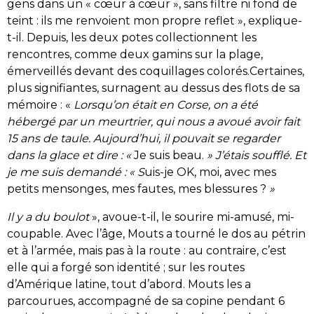
gens dans un « cœur à cœur », sans filtre ni fond de
teint : ils me renvoient mon propre reflet », explique-
t-il. Depuis, les deux potes collectionnent les
rencontres, comme deux gamins sur la plage,
émerveillés devant des coquillages colorés.Certaines,
plus signifiantes, surnagent au dessus des flots de sa
mémoire : «
Lorsqu’on était en Corse, on a été
hébergé par un meurtrier, qui nous a avoué avoir fait
15 ans de taule. Aujourd’hui, il pouvait se regarder
dans la glace et dire : «
Je suis beau.
» J’étais soufflé. Et
je me suis demandé : « S
uis-je OK, moi, avec mes
petits mensonges, mes fautes, mes blessures ?
»
I
l y a du boulot
», avoue-t-il, le sourire mi-amusé, mi-
coupable. Avec l’âge, Mouts a tourné le dos au pétrin
et à l’armée, mais pas à la route : au contraire, c’est
elle qui a forgé son identité ; sur les routes
d’Amérique latine, tout d’abord. Mouts les a
parcourues, accompagné de sa copine pendant 6