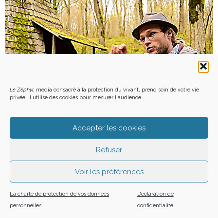
Le Zéphyr,
média consacré à la protection du vivant, prend soin de votre vie
privée. Il utilise des cookies pour mesurer l'audience.
SELON MOUTS, « LA PARENTHÈSE DU VOYAGE NE SE
REFERME JAMAIS »
Accepter les cookies
1 JUILLET 2021
LA RÉDACTION
Refuser
Voir les préférences
La charte de protection de vos données
Déclaration de
personnelles
confidentialité