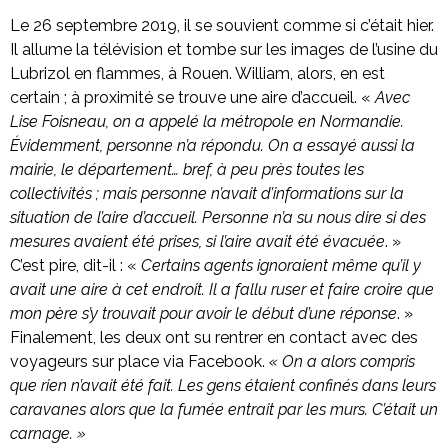
Le 26 septembre 2019, il se souvient comme si c’était hier.
Il allume la télévision et tombe sur les images de l’usine du
Lubrizol en flammes, à Rouen. William, alors, en est
certain ; à proximité se trouve une aire d’accueil. «
Avec
Lise Foisneau, on a appelé la métropole en Normandie.
Évidemment, personne n’a répondu. On a essayé aussi la
mairie, le département… bref, à peu près toutes les
collectivités ; mais personne n’avait d’informations sur la
situation de l’aire d’accueil. Personne n’a su nous dire si des
mesures avaient été prises, si l’aire avait été évacuée
. »
C’est pire, dit-il : «
Certains agents ignoraient même qu’il y
avait une aire à cet endroit. Il a fallu ruser et faire croire que
mon père s’y trouvait pour avoir le début d’une réponse
. »
Finalement, les deux ont su rentrer en contact avec des
voyageurs sur place via Facebook.
« On a alors compris
que rien n’avait été fait. Les gens étaient confinés dans leurs
caravanes alors que la fumée entrait par les murs. C’était un
carnage. »