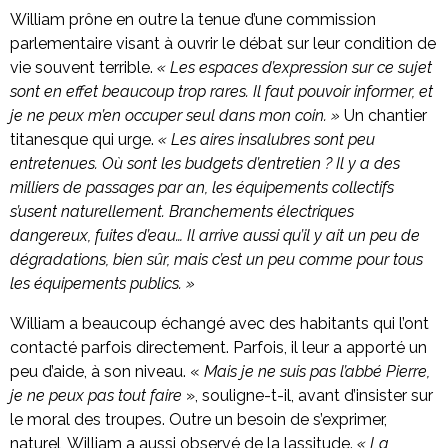
William prône en outre la tenue d’une commission
parlementaire visant à ouvrir le débat sur leur condition de
vie souvent terrible.
« Les espaces d’expression sur ce sujet
sont en effet beaucoup trop rares.
Il faut pouvoir informer, et
je ne peux m’en occuper seul dans mon coin. »
Un chantier
titanesque qui urge.
« Les aires insalubres sont peu
entretenues. Où sont les budgets d’entretien ? Il y a des
milliers de passages par an, les équipements collectifs
s’usent naturellement. Branchements électriques
dangereux, fuites d’eau… Il arrive aussi qu’il y ait un peu de
dégradations, bien sûr, mais c’est un peu comme pour tous
les équipements publics. »
William a beaucoup échangé avec des habitants qui l’ont
contacté parfois directement. Parfois, il leur a apporté un
peu d’aide, à son niveau. «
Mais je ne suis pas l’abbé Pierre,
je ne peux pas tout faire
», souligne-t-il, avant d’insister sur
le moral des troupes. Outre un besoin de s’exprimer,
naturel, William a aussi observé de la lassitude.
« La