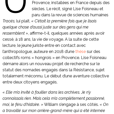
U
Provence, installées en France depuis des
siècles. Le récit, signé Lise Foisneau et
paru dans la revue de sciences humaines
Tracés,
lui plaît.
« C’était la première fois que je lisais
quelque chose d’aussi juste sur des gens qui me
ressemblent
», affirme-t-il, quelques années après avoir
cessé, à 18 ans, la vie de voyage. A la suite de cette
lecture, le jeune juriste entre en contact avec
l’anthropologue, auteure en 2018 d’une
thèse
sur des
collectifs roms « hongrois » en Provence. Lise Foisneau
démarre alors un nouveau projet de recherche sur le
statut des nomades engagés dans la Résistance, sujet
totalement méconnu. Le début d’une aventure collective
entre deux citoyens engagés.
« Elle m’a invité à fouiller dans les archives. Je n’y
connaissais rien. Mais cela m’a complètement passionné,
moi, le féru d’histoire. »
William s’engage à ses côtés.
« On
a travaillé sur mon arrière-grand-mère qui a été internée