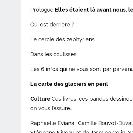
Prologue
Elles étaient là avant nous, l
Qui est derrière ?
Le cercle des zéphyriens
Dans les coulisses
Les 6 infos qui ne vous sont par parven
La carte des glaciers en péril
Culture
Ces livres, ces bandes dessinées,
on vous l’assure…
Raphaëlle Eviana ; Camille Bouvot-Duval e
Stéphane Niveau et de Jasmine Colin-Nav