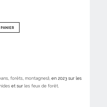
 PANIER
éans
,
forêts
,
montagnes
), en 2023 sur les
mides
et sur
les feux de forêt
.