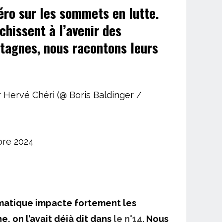
prix
ro sur les sommets en lutte.
chissent à l’avenir des
actuel
ntagnes, nous racontons leurs
est :
.
9,90€.
 Hervé Chéri (@ Boris Baldinger /
bre 2024
matique impacte fortement les
e, on l’avait déjà dit dans
le n°14
. Nous