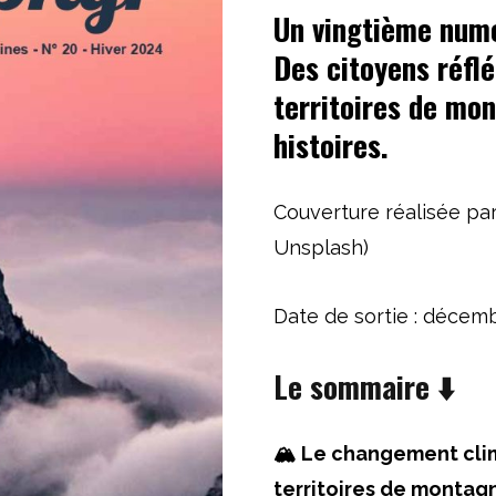
prix
Un vingtième numé
Des citoyens réflé
initial
territoires de mo
histoires.
était :
12,90€
Couverture réalisée par
Unsplash)
Date de sortie : décem
Le sommaire
⬇️
🏔️
Le changement cli
territoires de montagn