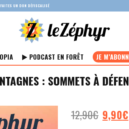
FAITES UN DON DÉFISCALISÉ
OPIA
PODCAST EN FORÊT
JE M’ABON
NTAGNES : SOMMETS À DÉFE
Le
12,90
€
9,90
€