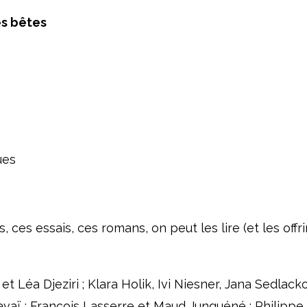
(version
es bêtes
papier)
ues
 ces essais, ces romans, on peut les lire (et les offrir
t Léa Djeziri ; Klara Holik, Ivi Niesner, Jana Sedlack
aï ; François Lasserre et Maud Junguéné ; Philippe 