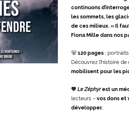
continuons d’interroge
les sommets, les glaci
de ces milieux. « Il fa
Fiona Mille dans nos p
🐻
120 pages
: portrait
Découvrez l’histoire de
mobilisent
pour les pi
💚
Le Zéphyr
est un méd
lecteurs –
vos dons et 
développer.