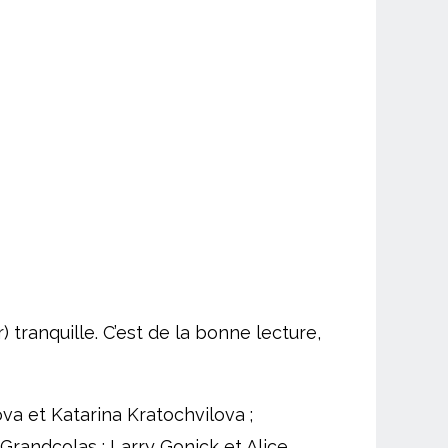
) tranquille. C’est de la bonne lecture,
ova et Katarina Kratochvilova ;
Grandcolas ; Larry Gonick et Alice