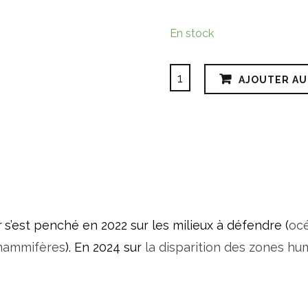
En stock
quantité
AJOUTER AU
de
Le
Zéphyr
n°20
-
Montagnes
r
s’est penché en 2022 sur les milieux à défendre (
oc
:
ammifères
). En 2024 sur
la disparition des zones hu
sommets
à
défendre