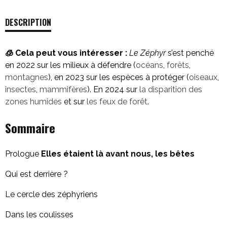
Le
Zéphyr
DESCRIPTION
n°20
-
Montagnes
🧊
Cela peut vous intéresser :
Le Zéphyr
s’est penché
:
en 2022 sur les milieux à défendre (
océans
,
forêts
,
sommets
montagnes
), en 2023 sur les espèces à protéger (
oiseaux
,
à
insectes
,
mammifères
). En 2024 sur
la disparition des
défendre
zones humides
et sur
les feux de forêt
.
(version
Sommaire
papier)
Prologue
Elles étaient là avant nous, les bêtes
Qui est derrière ?
Le cercle des zéphyriens
Dans les coulisses