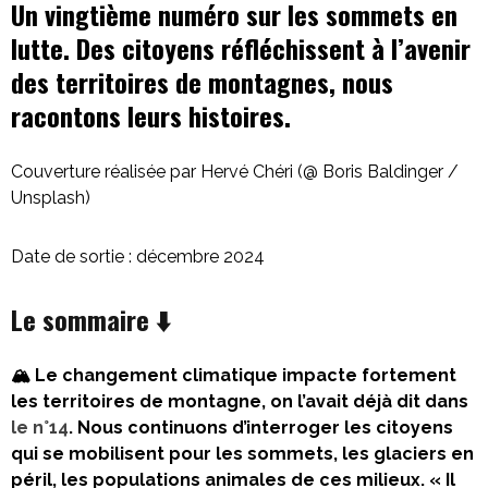
Un vingtième numéro sur les sommets en
initial
actuel
lutte. Des citoyens réfléchissent à l’avenir
des territoires de montagnes, nous
était :
est :
racontons leurs histoires.
12,90€.
9,90€.
Couverture réalisée par Hervé Chéri (@ Boris Baldinger /
Unsplash)
Date de sortie : décembre 2024
Le sommaire
⬇️
🏔️
Le changement climatique impacte fortement
les territoires de montagne, on l’avait déjà dit dans
le n°14
. Nous continuons d’interroger les citoyens
qui se mobilisent pour les sommets, les glaciers en
péril, les populations animales de ces milieux. « Il