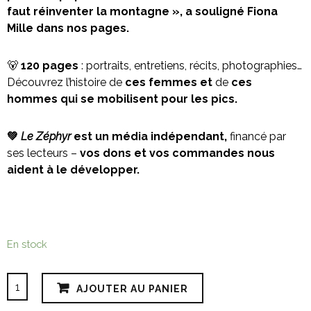
faut réinventer la montagne », a souligné Fiona
Mille dans nos pages.
🐻
120 pages
: portraits, entretiens, récits, photographies…
Découvrez l’histoire de
ces femmes et
de
ces
hommes qui se mobilisent
pour les pics.
💚
Le Zéphyr
est un média indépendant,
financé par
ses lecteurs –
vos dons et vos commandes nous
aident à le développer.
En stock
quantité
AJOUTER AU PANIER
de