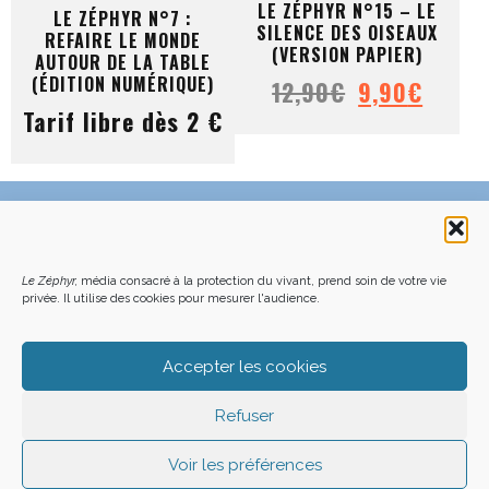
LE ZÉPHYR N°15 – LE
LE ZÉPHYR N°7 :
SILENCE DES OISEAUX
REFAIRE LE MONDE
(VERSION PAPIER)
AUTOUR DE LA TABLE
(ÉDITION NUMÉRIQUE)
Le
Le
12,90
€
9,90
€
Tarif libre dès 2 €
prix
prix
initial
actue
était :
est :
12,90€.
9,90€
C’EST QUOI LE ZÉPHYR ?
FAQ – POURQUOI ET COMMENT NOUS SOUTENIR
NOUS CONTACTER
FAITES UN DON DÉDUCTIBLE D’IMPÔT
ACHETER LE DERNIER NUMÉRO
PODCAST EN FORÊT
Le Zéphyr,
média consacré à la protection du vivant, prend soin de votre vie
OÙ NOUS TROUVER
NEWSLETTER
privée. Il utilise des cookies pour mesurer l'audience.
ON SOUTIENT LES MÉDIAS INDÉ
CHARTE DÉONTOLOGIQUE
MENTIONS LÉGALES
CGU – CGV
PLAN DU SITE
Z LE ZÉPHYR - 2026
Accepter les cookies
Refuser
Voir les préférences