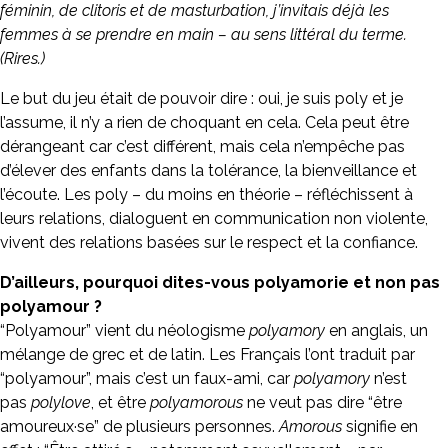
féminin, de clitoris et de masturbation, j’invitais déjà les
femmes à se prendre en main – au sens littéral du terme.
(Rires.)
Le but du jeu était de pouvoir dire : oui, je suis poly et je
l’assume, il n’y a rien de choquant en cela. Cela peut être
dérangeant car c’est différent, mais cela n’empêche pas
d’élever des enfants dans la tolérance, la bienveillance et
l’écoute. Les poly – du moins en théorie – réfléchissent à
leurs relations, dialoguent en communication non violente,
vivent des relations basées sur le respect et la confiance.
D’ailleurs, pourquoi dites-vous polyamorie et non pas
polyamour ?
“Polyamour” vient du néologisme
polyamory
en anglais, un
mélange de grec et de latin. Les Français l’ont traduit par
“polyamour”, mais c’est un faux-ami, car
polyamory
n’est
pas
polylove
, et être
polyamorous
ne veut pas dire “être
amoureux·se” de plusieurs personnes.
Amorous
signifie en