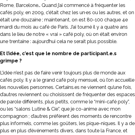
Rome, Barcelone… Quand j’ai commencé à fréquenter les
cafés poly, en 2009, c’était chez les un·es ou les autres, et on
était une douzaine ; maintenant, on est 80-100 chaque 4e
mardi du mois au café de Paris. J’ai tourné il y a quatre ans
dans le lieu de notre « vrai » café poly, où on était environ
une trentaine : aujourd’hui cela ne serait plus possible.
Et l’idée, c’est que le nombre de participant.e.s
grimpe ?
L’idée n’est pas de faire venir toujours plus de monde aux
cafés poly. Il y a le grand café poly mensuel, où l’on accueille
les nouvelles personnes. Certains.es ne viennent qu’une fois,
d’autres reviennent ou choisissent de fréquenter des espaces
de parole différents, plus petits, comme le “mini-café poly”,
ou les “salons Lutine & Cie”, que je co-anime avec mon
compagnon ; d’autres préfèrent des moments de rencontre
plus informels, comme les goûters, les pique-niques. Il y a de
plus en plus d’événements divers, dans toute la France, et