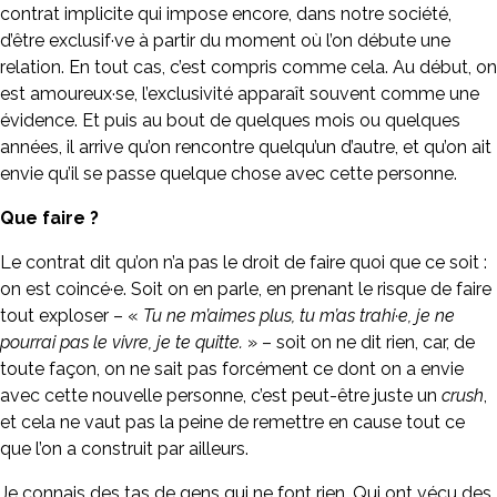
contrat implicite qui impose encore, dans notre société,
d’être exclusif·ve à partir du moment où l’on débute une
relation. En tout cas, c’est compris comme cela. Au début, on
est amoureux·se, l’exclusivité apparaît souvent comme une
évidence. Et puis au bout de quelques mois ou quelques
années, il arrive qu’on rencontre quelqu’un d’autre, et qu’on ait
envie qu’il se passe quelque chose avec cette personne.
Que faire ?
Le contrat dit qu’on n’a pas le droit de faire quoi que ce soit :
on est coincé·e. Soit on en parle, en prenant le risque de faire
tout exploser – «
Tu ne m’aimes plus, tu m’as trahi·e, je ne
pourrai pas le vivre, je te quitte.
» – soit on ne dit rien, car, de
toute façon, on ne sait pas forcément ce dont on a envie
avec cette nouvelle personne, c’est peut-être juste un
crush
,
et cela ne vaut pas la peine de remettre en cause tout ce
que l’on a construit par ailleurs.
Je connais des tas de gens qui ne font rien. Qui ont vécu des