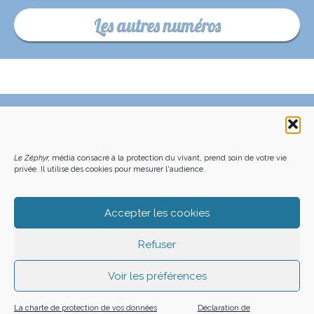
Les autres numéros
C’EST QUOI LE ZÉPHYR ?
FAQ – POURQUOI ET COMMENT NOUS SOUTENIR
NOUS CONTACTER
FAITES UN DON DÉDUCTIBLE D’IMPÔT
Le Zéphyr,
média consacré à la protection du vivant, prend soin de votre vie
ACHETER LE DERNIER NUMÉRO
PODCAST EN FORÊT
OÙ NOUS TROUVER
NEWSLETTER
privée. Il utilise des cookies pour mesurer l'audience.
ON SOUTIENT LES MÉDIAS INDÉ
CHARTE DÉONTOLOGIQUE
MENTIONS LÉGALES
CGU – CGV
PLAN DU SITE
Z LE ZÉPHYR - 2026
Accepter les cookies
Refuser
Voir les préférences
La charte de protection de vos données
Déclaration de