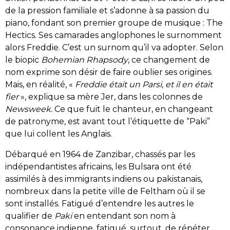
de la pression familiale et s’adonne à sa passion du
piano, fondant son premier groupe de musique : The
Hectics. Ses camarades anglophones le surnomment
alors Freddie. C’est un surnom qu’il va adopter. Selon
le biopic
Bohemian Rhapsody
, ce changement de
nom exprime son désir de faire oublier ses origines.
Mais, en réalité, «
Freddie était un Parsi, et il en était
fier
», explique sa mère Jer, dans les colonnes de
Newsweek.
Ce que fuit le chanteur, en changeant
de patronyme, est avant tout l’étiquette de “Paki”
que lui collent les Anglais.
Débarqué en 1964 de Zanzibar, chassés par les
indépendantistes africains, les Bulsara ont été
assimilés à des immigrants indiens ou pakistanais,
nombreux dans la petite ville de Feltham où il se
sont installés. Fatigué d’entendre les autres le
qualifier de
Paki
en entendant son nom à
consonance indienne, fatigué, surtout, de répéter