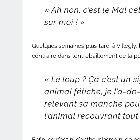
« Ah non, c’est le Mal c
sur moi ! »
Quelques semaines plus tard, à Villegly, 
contraire dans l’entrebâillement de la po
« Le loup ? Ça c’est un s
animal fétiche, je l’a-do
relevant sa manche pou
l’animal recouvrant tout
Enfin, ce n’est ni d’enthousiasme ni de pe