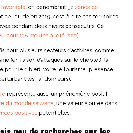
 favorable
, on dénombrait 92
zones de
de l’étude en 2019, c’est-à-dire ces territoires
levés pendant deux hivers consécutifs. Ce
P pour 128 meutes à l’été 2021
).
is pour plusieurs secteurs d’activités, comme
isme (en raison d’attaques sur le cheptel), la
 pour le gibier), voire le tourisme (présence
erturbant les randonneurs).
ire
représente aussi un phénomène positif
te du monde sauvage
, une valeur ajoutée dans
ences positives
potentielles.
is peu de recherches sur les