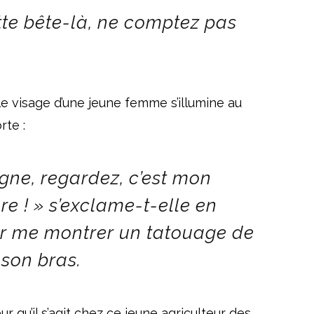
ette bête-là, ne comptez pas
le visage d’une jeune femme s’illumine au
rte :
igne, regardez, c’est mon
-re ! » s’exclame-t-elle en
r me montrer un tatouage de
 son bras.
ur qu’il s’agit chez ce jeune agriculteur des