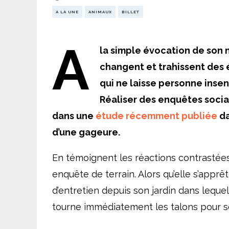
A LA UNE
ANIMAUX
BILLET
A
la simple évocation de son 
changent et trahissent des 
qui ne laisse personne inse
Réaliser des enquêtes socia
dans une
étude récemment publiée
da
d’une gageure.
En témoignent les réactions contrastées 
enquête de terrain. Alors qu’elle s’ap
d’entretien depuis son jardin dans lequel
tourne immédiatement les talons pour se 