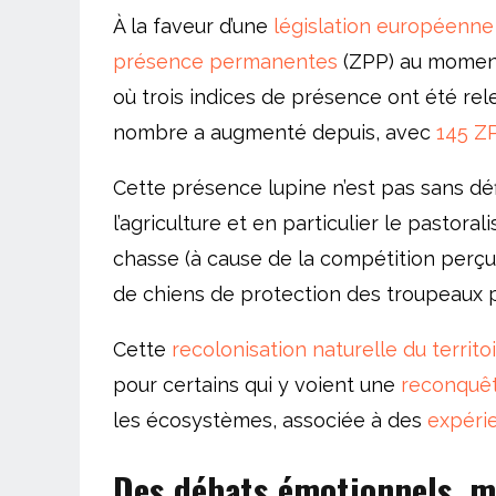
À la faveur d’une
législation européenne
présence permanentes
(ZPP) au moment 
où trois indices de présence ont été re
nombre a augmenté depuis, avec
145 ZP
Cette présence lupine n’est pas sans déf
l’agriculture et en particulier le pastoral
chasse (à cause de la compétition perçue
de chiens de protection des troupeaux p
Cette
recolonisation naturelle du territo
pour certains qui y voient une
reconquê
les écosystèmes, associée à des
expéri
Des débats émotionnels, ma