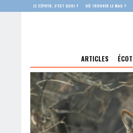
LE ZÉPHYR, C’EST QUOI ?
OÙ TROUVER LE MAG ?
ARTICLES
ÉCOT