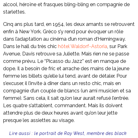
alcool, héroïne et frasques bling-bling en compagnie de
starlettes.
Cinq ans plus tard, en 1954, les deux amants se retrouvent
enfin à New York. Gréco s’y rend pour évoquer un rôle
dans l’adaptation au cinéma d’un roman d’Hemingway.
Dans le hall du très chic
hôtel Waldorf-Astoria
, sur Park
Avenue, Davis retrouve sa Juliette. Mais rien ne se passe
comme prévu. Le “Picasso du Jazz” est en manque de
dope. Il a besoin de fric et arrache des mains de la jeune
femme les billets qu’elle lui tend, avant de détaler. Pour
s’excuser, il l’invite à dîner dans un resto chic, mais en
compagnie d’un couple de blancs (un ami musicien et sa
femme). Sans cela, il sait qu’on leur aurait refusé l’entrée.
Les quatre s’attablent, commandent. Mais ils doivent
attendre plus de deux heures avant qu’on leur jette
presque les assiettes au visage.
Lire aussi :
le portrait de Ray West, membre des black