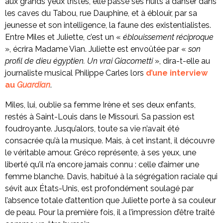
aux grands yeux tristes, elle passe ses nuits à danser dans
les caves du Tabou, rue Dauphine, et à éblouir, par sa
jeunesse et son intelligence, la faune des existentialistes.
Entre Miles et Juliette, c’est un «
éblouissement réciproque
», écrira Madame Vian. Juliette est envoûtée par «
son
profil de dieu égyptien. Un vrai Giacometti
», dira-t-elle au
journaliste musical Philippe Carles lors
d’une interview
au
Guardian
.
Miles, lui, oublie sa femme Irène et ses deux enfants,
restés à Saint-Louis dans le Missouri. Sa passion est
foudroyante. Jusqu’alors, toute sa vie n’avait été
consacrée qu’à la musique. Mais, à cet instant, il découvre
le véritable amour. Gréco représente, à ses yeux, une
liberté qu’il n’a encore jamais connu : celle d’aimer une
femme blanche. Davis, habitué à la ségrégation raciale qui
sévit aux États-Unis, est profondément soulagé par
l’absence totale d’attention que Juliette porte à sa couleur
de peau. Pour la première fois, il a l’impression d’être traité