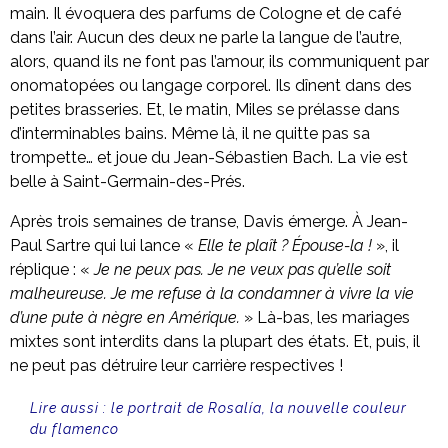
main. Il évoquera des parfums de Cologne et de café
dans l’air. Aucun des deux ne parle la langue de l’autre,
alors, quand ils ne font pas l’amour, ils communiquent par
onomatopées ou langage corporel. Ils dînent dans des
petites brasseries. Et, le matin, Miles se prélasse dans
d’interminables bains. Même là, il ne quitte pas sa
trompette… et joue du Jean-Sébastien Bach. La vie est
belle à Saint-Germain-des-Prés.
Après trois semaines de transe, Davis émerge. À Jean-
Paul Sartre qui lui lance «
Elle te plaît ? Épouse-la !
», il
réplique : «
Je ne peux pas. Je ne veux pas qu’elle soit
malheureuse. Je me refuse à la condamner à vivre la vie
d’une pute à nègre en Amérique.
» Là-bas, les mariages
mixtes sont interdits dans la plupart des états. Et, puis, il
ne peut pas détruire leur carrière respectives !
Lire aussi :
le portrait de Rosalía, la nouvelle couleur
du flamenco