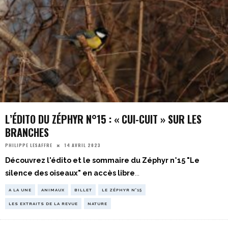
L’ÉDITO DU ZÉPHYR N°15 : « CUI-CUIT » SUR LES
BRANCHES
14 AVRIL 2023
PHILIPPE LESAFFRE
Découvrez l'édito et le sommaire du Zéphyr n°15 "Le
silence des oiseaux" en accès libre
...
A LA UNE
ANIMAUX
BILLET
LE ZÉPHYR N°15
LES EXTRAITS DE LA REVUE
NATURE