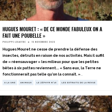
HUGUES MOURET : « DE CE MONDE FABULEUX ON A
FAIT UNE POUBELLE »
15 NOVEMBRE 2023
PHILIPPE LESAFFRE
Hugues Mouret ne cesse de prendre la défense des
insectes, détruits en raison de nos activités. Mais il suffit
de « réensauvager » les milieux pour que les petites
bêtes à six pattes reviennent... « Sans eux, la Terre ne
fonctionnerait pas telle qu'on la connaît. »
...
A LA UNE
ANIMAUX
LE ZÉPHYR N°16
LES EXTRAITS DE LA REVUE