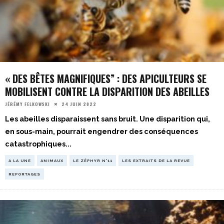
« DES BÊTES MAGNIFIQUES” : DES APICULTEURS SE
MOBILISENT CONTRE LA DISPARITION DES ABEILLES
24 JUIN 2022
JÉRÉMY FELKOWSKI
Les abeilles disparaissent sans bruit. Une disparition qui,
en sous-main, pourrait engendrer des conséquences
catastrophiques
...
A LA UNE
ANIMAUX
LE ZÉPHYR N°11
LES EXTRAITS DE LA REVUE
REPORTAGES