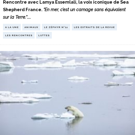
Rencontre avec Lamya Essemlali, la voix iconique de Sea
Shepherd France.
“En mer, c’est un carnage sans équivalent
sur la Terre."
...
A LA UNE
ANIMAUX
LE ZÉPHYR N°12
LES EXTRAITS DE LA REVUE
LES RENCONTRES
LUTTES