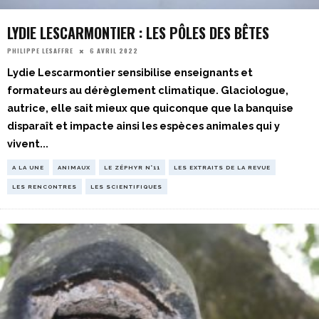
LYDIE LESCARMONTIER : LES PÔLES DES BÊTES
6 AVRIL 2022
PHILIPPE LESAFFRE
Lydie Lescarmontier sensibilise enseignants et
formateurs au dérèglement climatique. Glaciologue,
autrice, elle sait mieux que quiconque que la banquise
disparaît et impacte ainsi les espèces animales qui y
vivent
...
A LA UNE
ANIMAUX
LE ZÉPHYR N°11
LES EXTRAITS DE LA REVUE
LES RENCONTRES
LES SCIENTIFIQUES