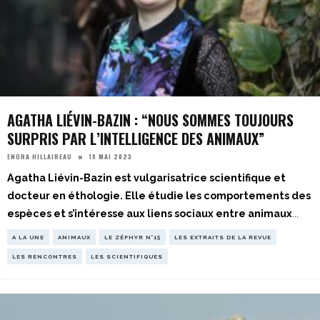
AGATHA LIÉVIN-BAZIN : “NOUS SOMMES TOUJOURS
SURPRIS PAR L’INTELLIGENCE DES ANIMAUX”
18 MAI 2023
ENORA HILLAIREAU
Agatha Liévin-Bazin est vulgarisatrice scientifique et
docteur en éthologie. Elle étudie les comportements des
espèces et s’intéresse aux liens sociaux entre animaux
...
A LA UNE
ANIMAUX
LE ZÉPHYR N°15
LES EXTRAITS DE LA REVUE
LES RENCONTRES
LES SCIENTIFIQUES