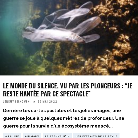
LE MONDE DU SILENCE, VU PAR LES PLONGEURS : “JE
RESTE HANTÉE PAR CE SPECTACLE”
30 MAI 2022
JÉRÉMY FELKOWSKI
Derrière les cartes postales et les jolies images, une
guerre se joue à quelques mètres de profondeur. Une
guerre pour la survie d'un écosystème menacé
...
A LA UNE
ANIMAUX
LE ZÉPHYR N°12
LES EXTRAITS DE LA REVUE