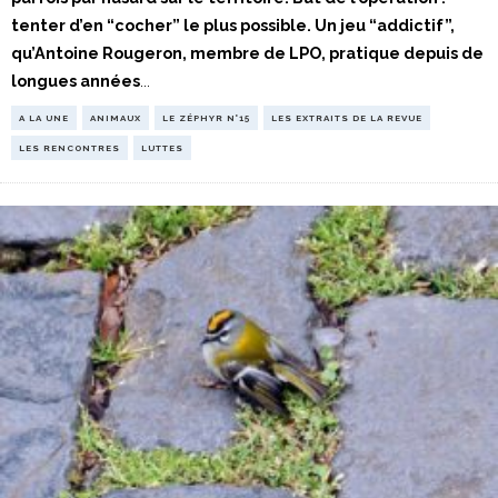
tenter d’en “cocher” le plus possible. Un jeu “addictif”,
qu’Antoine Rougeron, membre de LPO, pratique depuis de
longues années
...
A LA UNE
ANIMAUX
LE ZÉPHYR N°15
LES EXTRAITS DE LA REVUE
LES RENCONTRES
LUTTES