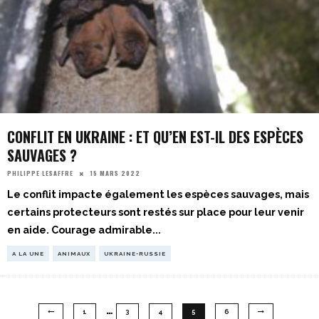
CONFLIT EN UKRAINE : ET QU’EN EST-IL DES ESPÈCES
SAUVAGES ?
15 MARS 2022
PHILIPPE LESAFFRE
Le conflit impacte également les espèces sauvages, mais
certains protecteurs sont restés sur place pour leur venir
en aide. Courage admirable
...
A LA UNE
ANIMAUX
UKRAINE-RUSSIE
…
1
3
4
5
6