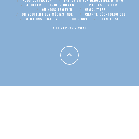
NOUS CONTACTER
FAITES UN DON DÉDUCTIBLE D’IMPÔT
ACHETER LE DERNIER NUMÉRO
PODCAST EN FORÊT
OÙ NOUS TROUVER
NEWSLETTER
ON SOUTIENT LES MÉDIAS INDÉ
CHARTE DÉONTOLOGIQUE
MENTIONS LÉGALES
CGU – CGV
PLAN DU SITE
Z LE ZÉPHYR - 2026