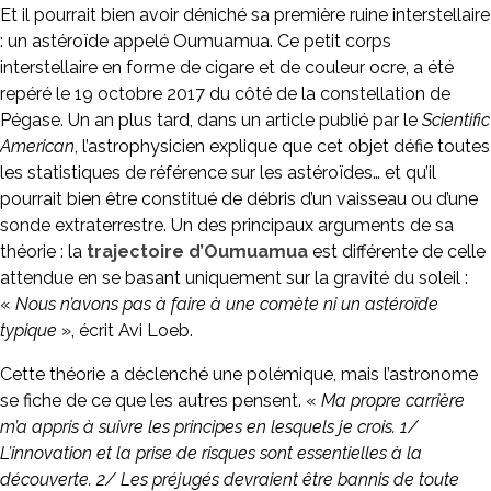
Et il pourrait bien avoir déniché sa première ruine interstellaire
: un astéroïde appelé Oumuamua. Ce petit corps
interstellaire en forme de cigare et de couleur ocre, a été
repéré le 19 octobre 2017 du côté de la constellation de
Pégase. Un an plus tard, dans un article publié par le
Scientific
American
, l’astrophysicien explique que cet objet défie toutes
les statistiques de référence sur les astéroïdes… et qu’il
pourrait bien être constitué de débris d’un vaisseau ou d’une
sonde extraterrestre. Un des principaux arguments de sa
théorie : la
trajectoire d’Oumuamua
est différente de celle
attendue en se basant uniquement sur la gravité du soleil :
«
Nous n’avons pas à faire à une comète ni un astéroïde
typique
», écrit Avi Loeb.
Cette théorie a déclenché une polémique, mais l’astronome
se fiche de ce que les autres pensent. «
Ma propre carrière
m’a appris à suivre les principes en lesquels je crois. 1/
L’innovation et la prise de risques sont essentielles à la
découverte. 2/ Les préjugés devraient être bannis de toute