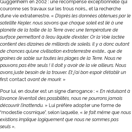
Guggenheim en 2002 : une récompense exceptionnelle qui
couronne ses travaux sur les trous noirs… et la recherche
d’une vie extraterrestre. «
D’après les données obtenues par le
satellite Kepler, nous savons que chaque soleil est lié à une
planète de la taille de la Terre avec une température de
surface permettant à l’eau liquide d’exister. Or la Voie lactée
contient des dizaines de milliards de soleils. Il y a donc autant
de chances qu’une civilisation extraterrestre existe… que de
graines de sable sur toutes les plages de la Terre. Nous ne
pouvons pas être seuls ! Il doit y avoir de la vie ailleurs. Nous
avons juste besoin de la trouver. Et j’ai bon espoir d’établir un
first contact
avant de mourir.
»
Pour lui, en douter est un signe d’arrogance : «
En réduisant à
l’avance l’éventail des possibilités, nous ne pourrons jamais
découvrir l’inattendu.
» Lui préfère adopter une forme de
“modestie cosmique”, selon laquelle, «
le fait même que nous
existions implique logiquement que nous ne sommes pas
seuls »
.